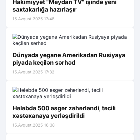
Hakimiyyət "Meydan TV" işində yeni
saxtakarlığa hazırlaşır
15.Avqust.2025 17:48
Dünyada yeganə Amerikadan Rusiyaya
piyada keçilən sərhəd
15.Avqust.2025 17:32
Hələbdə 500 əsgər zəhərləndi, təcili
xəstəxanaya yerləşdirildi
15.Avqust.2025 16:38