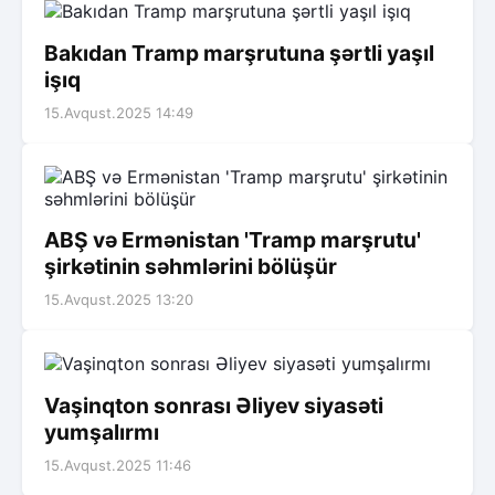
Bakıdan Tramp marşrutuna şərtli yaşıl
işıq
15.Avqust.2025 14:49
ABŞ və Ermənistan 'Tramp marşrutu'
şirkətinin səhmlərini bölüşür
15.Avqust.2025 13:20
Vaşinqton sonrası Əliyev siyasəti
yumşalırmı
15.Avqust.2025 11:46