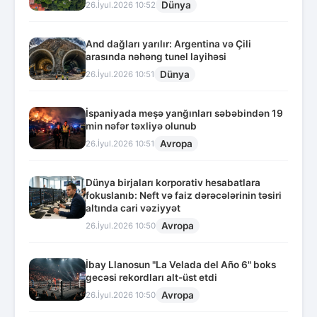
Dünya
26.İyul.2026 10:52
And dağları yarılır: Argentina və Çili
arasında nəhəng tunel layihəsi
Dünya
26.İyul.2026 10:51
İspaniyada meşə yanğınları səbəbindən 19
min nəfər təxliyə olunub
Avropa
26.İyul.2026 10:51
Dünya birjaları korporativ hesabatlara
fokuslanıb: Neft və faiz dərəcələrinin təsiri
altında cari vəziyyət
Avropa
26.İyul.2026 10:50
İbay Llanosun "La Velada del Año 6" boks
gecəsi rekordları alt-üst etdi
Avropa
26.İyul.2026 10:50