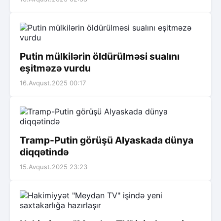
Putin mülkilərin öldürülməsi sualını
eşitməzə vurdu
16.Avqust.2025 00:17
Tramp-Putin görüşü Alyaskada dünya
diqqətində
15.Avqust.2025 23:23