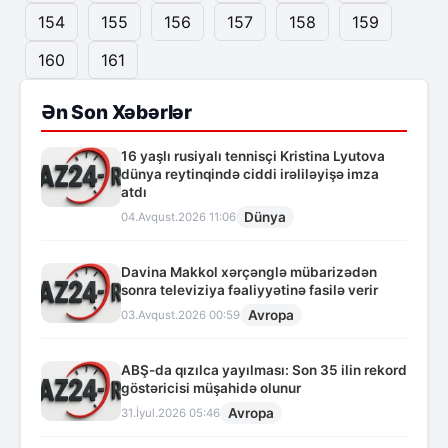
154
155
156
157
158
159
160
161
Ən Son Xəbərlər
16 yaşlı rusiyalı tennisçi Kristina Lyutova
dünya reytinqində ciddi irəliləyişə imza
atdı
Dünya
04.Avqust.2026 11:06
Davina Makkol xərçənglə mübarizədən
sonra televiziya fəaliyyətinə fasilə verir
Avropa
03.Avqust.2026 00:59
ABŞ-da qızılca yayılması: Son 35 ilin rekord
göstəricisi müşahidə olunur
Avropa
31.İyul.2026 05:46