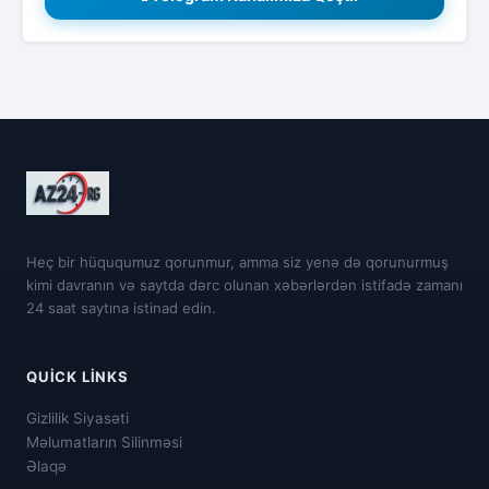
Heç bir hüququmuz qorunmur, amma siz yenə də qorunurmuş
kimi davranın və saytda dərc olunan xəbərlərdən istifadə zamanı
24 saat saytına istinad edin.
QUICK LINKS
Gizlilik Siyasəti
Məlumatların Silinməsi
Əlaqə