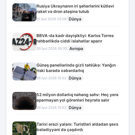
Rusiya Ukraynanın iri şəhərlərini kütləvi
raket və dron atəşinə tutub
Dünya
31.İyul.2026 03:09
BBVA-da kadr dəyişikliyi: Karlos Torres
rəhbərlikdə ciddi islahatlar aparır
Avropa
30.İyul.2026 09:33
Günəş panellərində gizli təhlükə: Yanğın
riski barədə xəbərdarlıq
Dünya
26.İyul.2026 10:52
52 milyon dollarlıq nəhəng səhv: Heç yerə
aparmayan yol görənləri heyrətə salır
Dünya
26.İyul.2026 10:52
Tarixi ərazi yalanı: Turistləri aldadan şəxs
bələdiyyəni də çaşdırdı