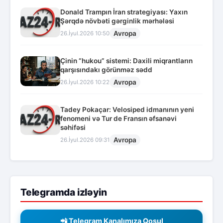
Donald Trampın İran strategiyası: Yaxın
Şərqdə növbəti gərginlik mərhələsi
Avropa
26.İyul.2026 10:50
Çinin “hukou” sistemi: Daxili miqrantların
qarşısındakı görünməz sədd
Avropa
26.İyul.2026 10:22
Tadey Pokaçar: Velosiped idmanının yeni
fenomeni və Tur de Fransın əfsanəvi
səhifəsi
Avropa
26.İyul.2026 09:31
Telegramda izləyin
📲 Telegram Kanalımıza Qoşul