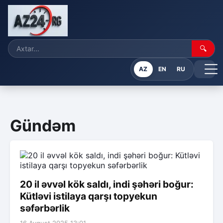
🔍
AZ
EN
RU
Gündəm
20 il əvvəl kök saldı, indi şəhəri boğur:
Kütləvi istilaya qarşı topyekun
səfərbərlik