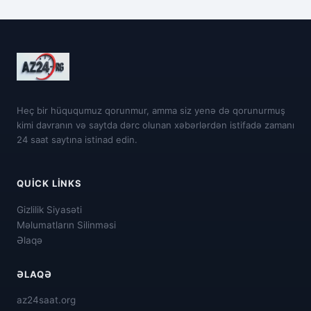
Heç bir hüququmuz qorunmur, amma siz yenə də qorunurmuş
kimi davranın və saytda dərc olunan xəbərlərdən istifadə zamanı
24 saat saytına istinad edin.
QUICK LINKS
Gizlilik Siyasəti
Məlumatların Silinməsi
Əlaqə
ƏLAQƏ
az24saat.org