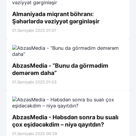
Almaniyada miqrant böhranı:
Şəhərlərdə vəziyyət gərginləşir
01.Sentyabr.2025 01:07
AbzasMedia - “Bunu da görmədim
demərəm daha”
01.Sentyabr.2025 01:03
AbzasMedia - Həbsdən sonra bu sualı
çox eşidəcəkdim – niyə qayıtdın?
01.Sentyabr.2025 00:29