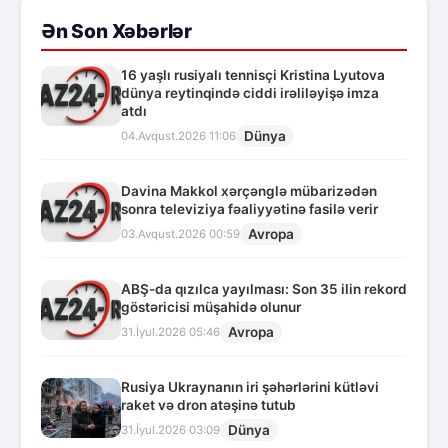
Ən Son Xəbərlər
16 yaşlı rusiyalı tennisçi Kristina Lyutova
dünya reytinqində ciddi irəliləyişə imza
atdı
Dünya
04.Avqust.2026 11:06
Davina Makkol xərçənglə mübarizədən
sonra televiziya fəaliyyətinə fasilə verir
Avropa
03.Avqust.2026 00:59
ABŞ-da qızılca yayılması: Son 35 ilin rekord
göstəricisi müşahidə olunur
Avropa
31.İyul.2026 05:46
Rusiya Ukraynanın iri şəhərlərini kütləvi
raket və dron atəşinə tutub
Dünya
31.İyul.2026 03:09