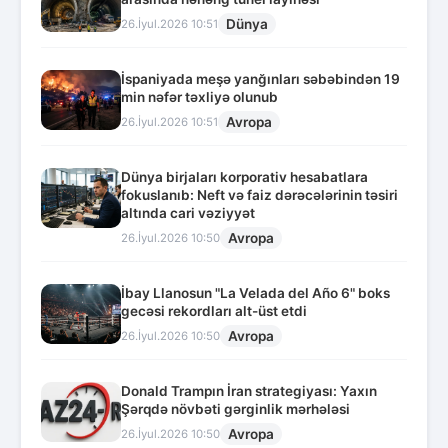
Dünya
26.İyul.2026 10:51
İspaniyada meşə yanğınları səbəbindən 19
min nəfər təxliyə olunub
Avropa
26.İyul.2026 10:51
Dünya birjaları korporativ hesabatlara
fokuslanıb: Neft və faiz dərəcələrinin təsiri
altında cari vəziyyət
Avropa
26.İyul.2026 10:50
İbay Llanosun "La Velada del Año 6" boks
gecəsi rekordları alt-üst etdi
Avropa
26.İyul.2026 10:50
Donald Trampın İran strategiyası: Yaxın
Şərqdə növbəti gərginlik mərhələsi
Avropa
26.İyul.2026 10:50