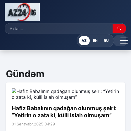
🔍
AZ
EN
RU
Gündəm
Hafiz Babalının qadağan olunmuş şeiri:
“Yetirin o zata ki, külli islah olmuşam”
01.Sentyabr.2025 04:29