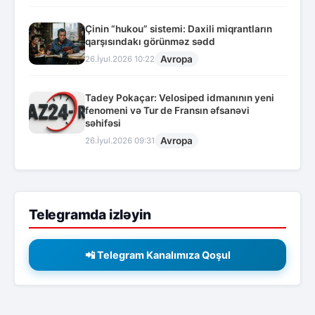
Çinin “hukou” sistemi: Daxili miqrantların
qarşısındakı görünməz sədd
Avropa
26.İyul.2026 10:22
Tadey Pokaçar: Velosiped idmanının yeni
fenomeni və Tur de Fransın əfsanəvi
səhifəsi
Avropa
26.İyul.2026 09:31
Telegramda izləyin
📲 Telegram Kanalımıza Qoşul