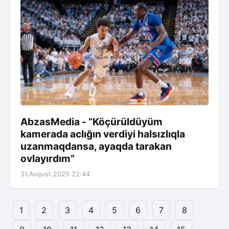
AbzasMedia - “Köçürüldüyüm
kamerada aclığın verdiyi halsızlıqla
uzanmaqdansa, ayaqda tarakan
ovlayırdım”
31.Avqust.2025 22:44
1
2
3
4
5
6
7
8