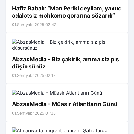
Hafiz Babalı: “Mən Perikl deyiləm, yaxud
ədalətsiz məhkəmə qərarına sözardı”
01.Sentyabr.2025 02:47
AbzasMedia - Biz çəkirik, amma siz pis
düşürsünüz
01.Sentyabr.2025 02:12
AbzasMedia - Müasir Atlantların Günü
01.Sentyabr.2025 01:38