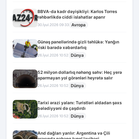
BBVA-da kadr dəyişikliyi: Karlos Torres
rəhbərlikdə ciddi islahatlar aparır
Avropa
30.İyul.2026 09:33
Günəş panellərində gizli təhlükə: Yanğın
riski barədə xəbərdarlıq
Dünya
26.İyul.2026 10:52
52 milyon dollarlıq nəhəng səhv: Heç yerə
aparmayan yol görənləri heyrətə salır
Dünya
26.İyul.2026 10:52
Tarixi ərazi yalanı: Turistləri aldadan şəxs
bələdiyyəni də çaşdırdı
Dünya
26.İyul.2026 10:52
And dağları yarılır: Argentina və Çili
arasında nəhəng tunel layihəsi