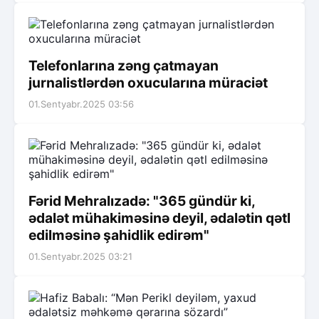
Telefonlarına zəng çatmayan
jurnalistlərdən oxucularına müraciət
01.Sentyabr.2025 03:56
Fərid Mehralızadə: "365 gündür ki,
ədalət mühakiməsinə deyil, ədalətin qətl
edilməsinə şahidlik edirəm"
01.Sentyabr.2025 03:21