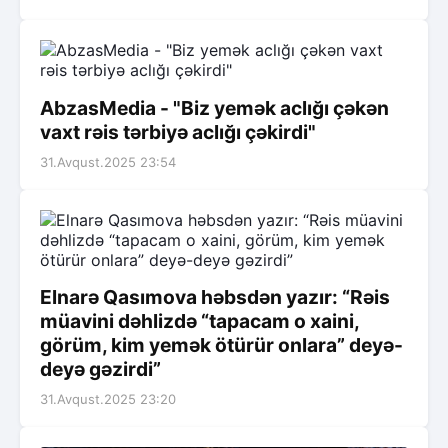
AbzasMedia - "Biz yemək aclığı çəkən
vaxt rəis tərbiyə aclığı çəkirdi"
31.Avqust.2025 23:54
Elnarə Qasımova həbsdən yazır: “Rəis
müavini dəhlizdə “tapacam o xaini,
görüm, kim yemək ötürür onlara” deyə-
deyə gəzirdi”
31.Avqust.2025 23:20