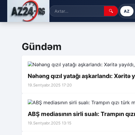
🔍
AZ
Gündəm
Nəhəng qızıl yatağı aşkarlandı: Xəritə y
19.Sentyabr.2025 17:20
ABŞ mediasının sirli sualı: Trampın qız
19.Sentyabr.2025 13:15