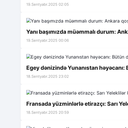
19.Sentyabr.2025 02:05
Yanı başımızda müəmmalı durum: Ank
19.Sentyabr.2025 00:06
Egey dənizində Yunanıstan həyəcanı: B
18.Sentyabr.2025 23:02
Fransada yüzminlərlə etirazçı: Sarı Yel
18.Sentyabr.2025 20:59