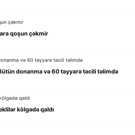
ara qoşun çəkmir
ütün donanma və 60 təyyarə təcili təlimdə
eklilər kölgədə qaldı