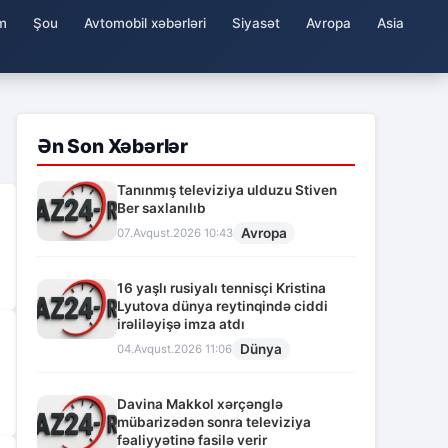
m
Şou
Avtomobil xəbərləri
Siyasət
Avropa
Asia
Ən Son Xəbərlər
Tanınmış televiziya ulduzu Stiven
Ber saxlanılıb
Avropa
07.Avqust.2026 10:43
16 yaşlı rusiyalı tennisçi Kristina
Lyutova dünya reytinqində ciddi
irəliləyişə imza atdı
Dünya
04.Avqust.2026 11:06
Davina Makkol xərçənglə
mübarizədən sonra televiziya
fəaliyyətinə fasilə verir