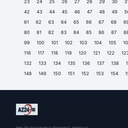
23
24
25
26
27
28
29
30
3
42
43
44
45
46
47
48
49
5
61
62
63
64
65
66
67
68
6
80
81
82
83
84
85
86
87
8
99
100
101
102
103
104
105
1
116
117
118
119
120
121
122
12
132
133
134
135
136
137
138
148
149
150
151
152
153
154
1
Heç bir hüququmuz qorunmur, amma siz