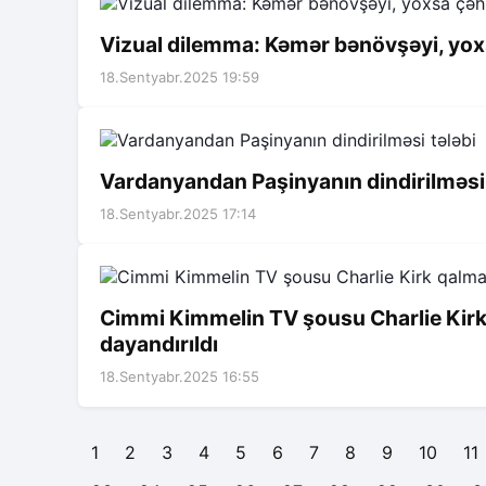
Vizual dilemma: Kəmər bənövşəyi, yox
18.Sentyabr.2025 19:59
Vardanyandan Paşinyanın dindirilməsi 
18.Sentyabr.2025 17:14
Cimmi Kimmelin TV şousu Charlie Kir
dayandırıldı
18.Sentyabr.2025 16:55
1
2
3
4
5
6
7
8
9
10
11