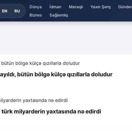
Dünya
İdman
Maraqlı
Yaxın Şərq
Gündə
EN
RU
Biznes
Sağlamlıq
ayıldı, bütün bölgə külçə qızıllarla doludur
ı türk milyarderin yaxtasında nə edirdi