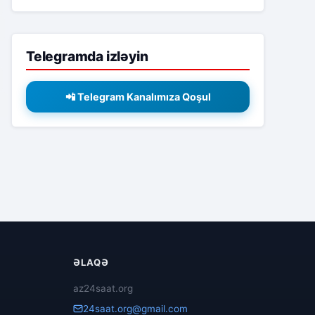
Telegramda izləyin
📲 Telegram Kanalımıza Qoşul
ƏLAQƏ
az24saat.org
24saat.org@gmail.com