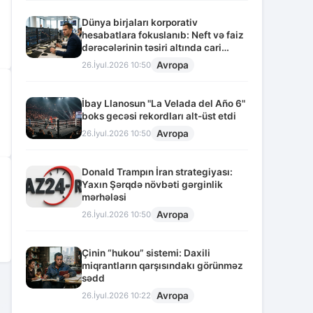
Dünya birjaları korporativ
hesabatlara fokuslanıb: Neft və faiz
dərəcələrinin təsiri altında cari
vəziyyət
Avropa
26.İyul.2026 10:50
İbay Llanosun "La Velada del Año 6"
boks gecəsi rekordları alt-üst etdi
Avropa
26.İyul.2026 10:50
Donald Trampın İran strategiyası:
Yaxın Şərqdə növbəti gərginlik
mərhələsi
Avropa
26.İyul.2026 10:50
Çinin “hukou” sistemi: Daxili
miqrantların qarşısındakı görünməz
sədd
2
Avropa
26.İyul.2026 10:22