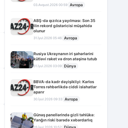
Avropa
03.Avqust.2026 00:59
ABŞ-da qızılca yayılması: Son 35
ilin rekord göstəricisi müşahidə
olunur
Avropa
31.İyul.2026 05:46
Rusiya Ukraynanın iri şəhərlərini
kütləvi raket və dron atəşinə tutub
Dünya
31.İyul.2026 03:09
BBVA-da kadr dəyişikliyi: Karlos
Torres rəhbərlikdə ciddi islahatlar
aparır
Avropa
30.İyul.2026 09:33
Günəş panellərində gizli təhlükə:
Yanğın riski barədə xəbərdarlıq
Dünya
26.İyul.2026 10:52