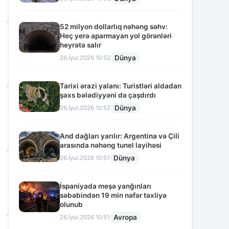
52 milyon dollarlıq nəhəng səhv:
Heç yerə aparmayan yol görənləri
heyrətə salır
Dünya
26.İyul.2026 10:52
Tarixi ərazi yalanı: Turistləri aldadan
şəxs bələdiyyəni də çaşdırdı
Dünya
26.İyul.2026 10:52
And dağları yarılır: Argentina və Çili
arasında nəhəng tunel layihəsi
Dünya
26.İyul.2026 10:51
İspaniyada meşə yanğınları
səbəbindən 19 min nəfər təxliyə
olunub
Avropa
26.İyul.2026 10:51