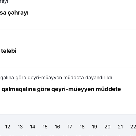
sa çəhrayı
tələbi
k qalmaqalına görə qeyri-müəyyən müddətə
12
13
14
15
16
17
18
19
20
21
2