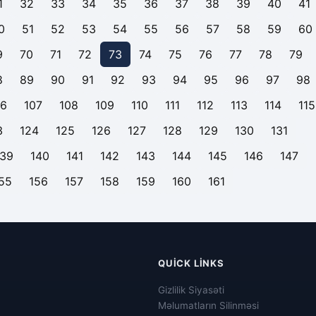
1
32
33
34
35
36
37
38
39
40
41
0
51
52
53
54
55
56
57
58
59
60
9
70
71
72
73
74
75
76
77
78
79
8
89
90
91
92
93
94
95
96
97
98
06
107
108
109
110
111
112
113
114
115
3
124
125
126
127
128
129
130
131
139
140
141
142
143
144
145
146
147
55
156
157
158
159
160
161
QUICK LINKS
Gizlilik Siyasəti
Məlumatların Silinməsi