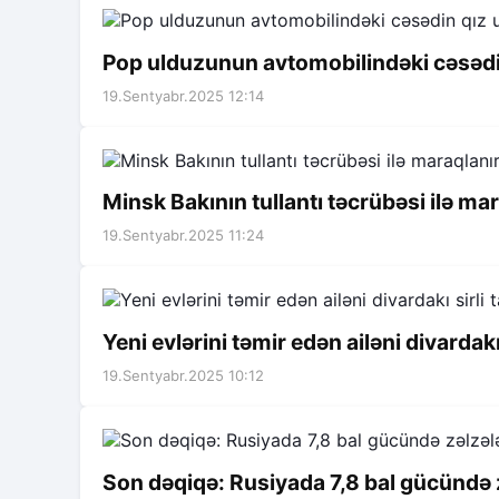
Pop ulduzunun avtomobilindəki cəsədin
19.Sentyabr.2025 12:14
Minsk Bakının tullantı təcrübəsi ilə ma
19.Sentyabr.2025 11:24
Yeni evlərini təmir edən ailəni divardakı 
19.Sentyabr.2025 10:12
Son dəqiqə: Rusiyada 7,8 bal gücündə 