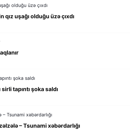
 qız uşağı olduğu üzə çıxdı
raqlanır
sirli tapıntı şoka saldı
zəlzələ – Tsunami xəbərdarlığı