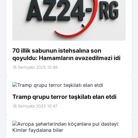
70 illik sabunun istehsalına son
qoyuldu: Hamamların əvəzedilməzi idi
18.Sentyabr.2025 12:49
Tramp qrupu terror təşkilatı elan etdi
18.Sentyabr.2025 10:47