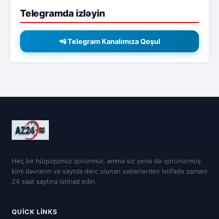
Telegramda izləyin
📲 Telegram Kanalımıza Qoşul
Heç bir hüququmuz qorunmur, amma siz yenə də qorunurmuş
kimi davranın və saytda dərc olunan xəbərlərdən istifadə zamanı
24 saat saytına istinad edin.
QUICK LINKS