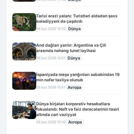
Tarixi ərazi yalanı: Turistləri aldadan şəxs
bələdiyyəni də çaşdırdı
Dünya
26.İyul.2026 10:52
And dağları yarılır: Argentina və Çili
arasında nəhəng tunel layihəsi
Dünya
26.İyul.2026 10:51
İspaniyada meşə yanğınları səbəbindən 19
min nəfər təxliyə olunub
Avropa
26.İyul.2026 10:51
Dünya birjaları korporativ hesabatlara
fokuslanıb: Neft və faiz dərəcələrinin təsiri
altında cari vəziyyət
Avropa
26.İyul.2026 10:50