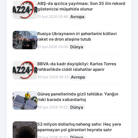
ABŞ-da qızılca yayılması: Son 35 ilin rekord
göstəricisi müşahidə olunur
Avropa
31.İyul.2026 05:46
Rusiya Ukraynanın iri şəhərlərini kütləvi
raket və dron atəşinə tutub
Dünya
31.İyul.2026 03:09
BBVA-da kadr dəyişikliyi: Karlos Torres
rəhbərlikdə ciddi islahatlar aparır
Avropa
30.İyul.2026 09:33
Günəş panellərində gizli təhlükə: Yanğın
riski barədə xəbərdarlıq
Dünya
26.İyul.2026 10:52
52 milyon dollarlıq nəhəng səhv: Heç yerə
aparmayan yol görənləri heyrətə salır
Dünya
26.İyul.2026 10:52