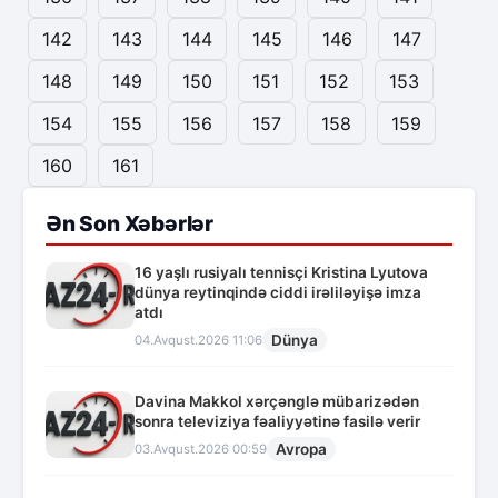
142
143
144
145
146
147
148
149
150
151
152
153
154
155
156
157
158
159
160
161
Ən Son Xəbərlər
16 yaşlı rusiyalı tennisçi Kristina Lyutova
dünya reytinqində ciddi irəliləyişə imza
atdı
Dünya
04.Avqust.2026 11:06
Davina Makkol xərçənglə mübarizədən
sonra televiziya fəaliyyətinə fasilə verir
Avropa
03.Avqust.2026 00:59