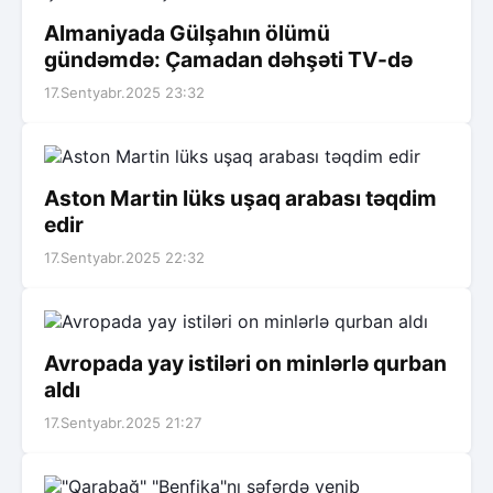
Almaniyada Gülşahın ölümü
gündəmdə: Çamadan dəhşəti TV-də
17.Sentyabr.2025 23:32
Aston Martin lüks uşaq arabası təqdim
edir
17.Sentyabr.2025 22:32
Avropada yay istiləri on minlərlə qurban
aldı
17.Sentyabr.2025 21:27