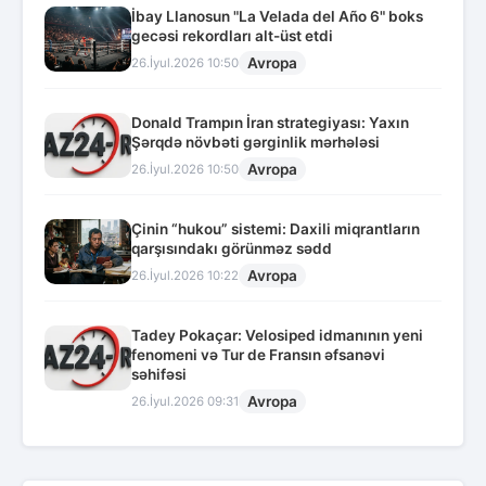
İbay Llanosun "La Velada del Año 6" boks
gecəsi rekordları alt-üst etdi
Avropa
26.İyul.2026 10:50
Donald Trampın İran strategiyası: Yaxın
Şərqdə növbəti gərginlik mərhələsi
Avropa
26.İyul.2026 10:50
Çinin “hukou” sistemi: Daxili miqrantların
qarşısındakı görünməz sədd
Avropa
26.İyul.2026 10:22
Tadey Pokaçar: Velosiped idmanının yeni
fenomeni və Tur de Fransın əfsanəvi
səhifəsi
Avropa
26.İyul.2026 09:31