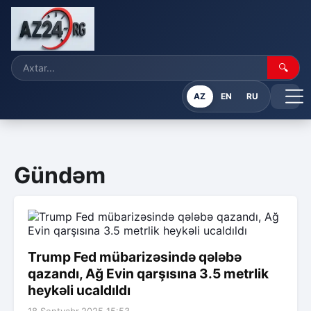
🔍
AZ
EN
RU
Gündəm
Trump Fed mübarizəsində qələbə
qazandı, Ağ Evin qarşısına 3.5 metrlik
heykəli ucaldıldı