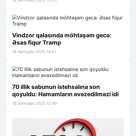
18.Sentyabr.2025 15:53
Vindzor qalasında möhtəşəm gecə:
Əsas fiqur Tramp
18.Sentyabr.2025 14:51
70 illik sabunun istehsalına son
qoyuldu: Hamamların əvəzedilməzi idi
18.Sentyabr.2025 13:49