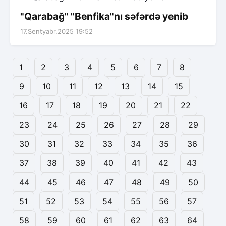
"Qarabağ" "Benfika"nı səfərdə yenib
17.Sentyabr.2025 19:52
1
2
3
4
5
6
7
8
9
10
11
12
13
14
15
16
17
18
19
20
21
22
23
24
25
26
27
28
29
30
31
32
33
34
35
36
37
38
39
40
41
42
43
44
45
46
47
48
49
50
51
52
53
54
55
56
57
58
59
60
61
62
63
64