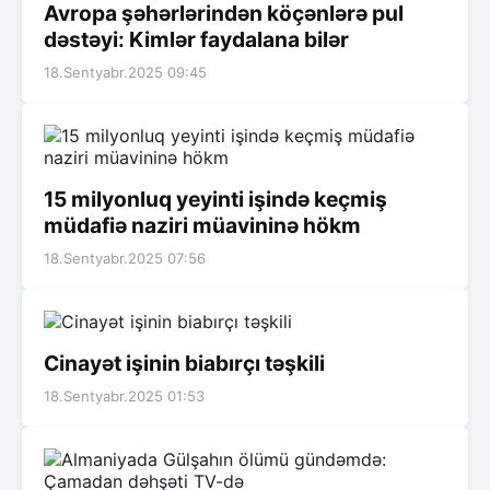
Avropa şəhərlərindən köçənlərə pul
dəstəyi: Kimlər faydalana bilər
18.Sentyabr.2025 09:45
15 milyonluq yeyinti işində keçmiş
müdafiə naziri müavininə hökm
18.Sentyabr.2025 07:56
Cinayət işinin biabırçı təşkili
18.Sentyabr.2025 01:53