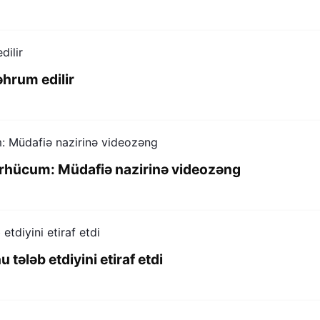
əhrum edilir
berhücum: Müdafiə nazirinə videozəng
tələb etdiyini etiraf etdi