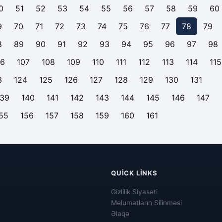
0
51
52
53
54
55
56
57
58
59
60
9
70
71
72
73
74
75
76
77
78
79
8
89
90
91
92
93
94
95
96
97
98
06
107
108
109
110
111
112
113
114
115
3
124
125
126
127
128
129
130
131
139
140
141
142
143
144
145
146
147
55
156
157
158
159
160
161
QUICK LINKS
Gizlilik Siyasəti
Məlumatların Silinməsi
Əlaqə