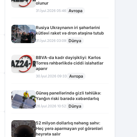
olunur
Avropa
31.İyul.2026 05:46
Rusiya Ukraynanın iri şəhərlərini
kütləvi raket və dron atəşinə tutub
Dünya
31.İyul.2026 03:09
BBVA-da kadr dəyişikliyi: Karlos
Torres rəhbərlikdə ciddi islahatlar
aparır
Avropa
30.İyul.2026 09:33
Günəş panellərində gizli təhlükə:
Yanğın riski barədə xəbərdarlıq
Dünya
26.İyul.2026 10:52
52 milyon dollarlıq nəhəng səhv:
Heç yerə aparmayan yol görənləri
heyrətə salır