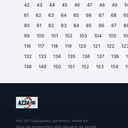
42
43
44
45
46
47
48
49
5
61
62
63
64
65
66
67
68
6
80
81
82
83
84
85
86
87
8
99
100
101
102
103
104
105
1
116
117
118
119
120
121
122
12
132
133
134
135
136
137
138
148
149
150
151
152
153
154
1
Heç bir hüququmuz qorunmur, amma siz
yenə də qorunurmuş kimi davranın və saytda