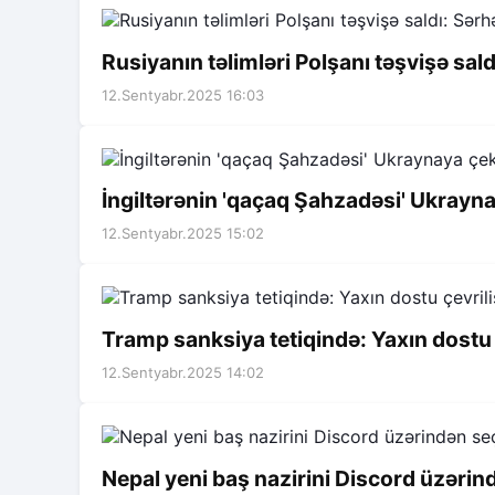
Rusiyanın təlimləri Polşanı təşvişə sal
12.Sentyabr.2025 16:03
İngiltərənin 'qaçaq Şahzadəsi' Ukrayna
12.Sentyabr.2025 15:02
Tramp sanksiya tetiqində: Yaxın dostu
12.Sentyabr.2025 14:02
Nepal yeni baş nazirini Discord üzərin