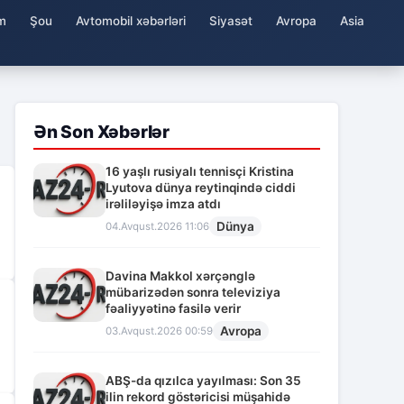
m
Şou
Avtomobil xəbərləri
Siyasət
Avropa
Asia
Ən Son Xəbərlər
16 yaşlı rusiyalı tennisçi Kristina
Lyutova dünya reytinqində ciddi
irəliləyişə imza atdı
Dünya
04.Avqust.2026 11:06
Davina Makkol xərçənglə
mübarizədən sonra televiziya
fəaliyyətinə fasilə verir
Avropa
03.Avqust.2026 00:59
ABŞ-da qızılca yayılması: Son 35
ilin rekord göstəricisi müşahidə