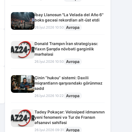
İbay Llanosun "La Velada del Año 6"
boks gecəsi rekordları alt-üst etdi
Avropa
26.İyul.2026 10:50
Donald Trampın İran strategiyası:
Yaxın Şərqdə növbəti gərginlik
mərhələsi
Avropa
26.İyul.2026 10:50
Çinin “hukou” sistemi: Daxili
miqrantların qarşısındakı görünməz
sədd
Avropa
26.İyul.2026 10:22
Tadey Pokaçar: Velosiped idmanının
2
yeni fenomeni və Tur de Fransın
əfsanəvi səhifəsi
Avropa
26.İyul.2026 09:31