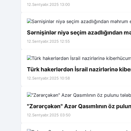
12.Sentyabr.2025 13:00
Sərnişinlər niyə seçim azadlığından m
12.Sentyabr.2025 12:55
Türk hakerlərdən İsrail nazirlərinə ki
12.Sentyabr.2025 10:58
"Zərərçəkən" Azər Qasımlının öz pulunu 
12.Sentyabr.2025 03:50