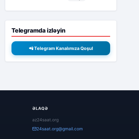
Telegramda izləyin
📲 Telegram Kanalımıza Qoşul
ƏLAQƏ
az24saat.org
24saat.org@gmail.com