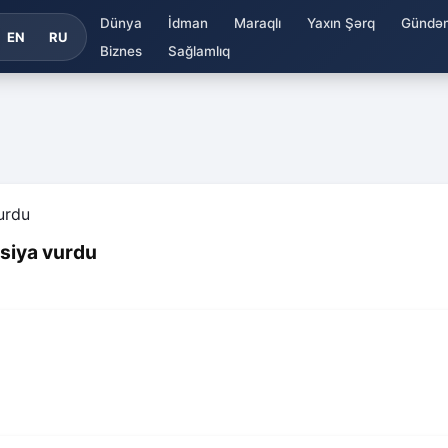
Dünya
İdman
Maraqlı
Yaxın Şərq
Gündə
EN
RU
Biznes
Sağlamlıq
ksiya vurdu