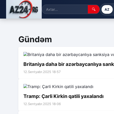
🔍
AZ
Gündəm
Britaniya daha bir azərbaycanlıya san
12.Sentyabr.2025 18:57
Tramp: Çarli Kirkin qatili yaxalandı
12.Sentyabr.2025 18:06