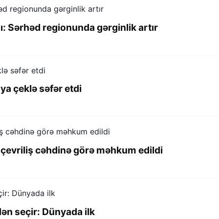
dı: Sərhəd regionunda gərginlik artır
ya çeklə səfər etdi
 çevriliş cəhdinə görə məhkum edildi
dən seçir: Dünyada ilk