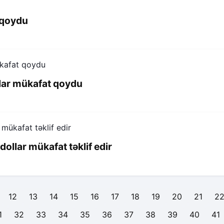
 qoydu
llar mükafat qoydu
dollar mükafat təklif edir
12
13
14
15
16
17
18
19
20
21
2
1
32
33
34
35
36
37
38
39
40
41