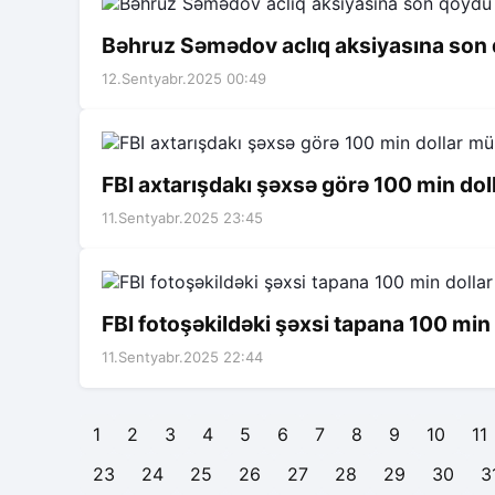
Bəhruz Səmədov aclıq aksiyasına son
12.Sentyabr.2025 00:49
FBI axtarışdakı şəxsə görə 100 min do
11.Sentyabr.2025 23:45
FBI fotoşəkildəki şəxsi tapana 100 min 
11.Sentyabr.2025 22:44
1
2
3
4
5
6
7
8
9
10
11
23
24
25
26
27
28
29
30
3