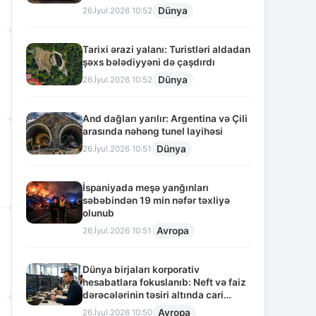
Dünya
26.İyul.2026 10:52
Tarixi ərazi yalanı: Turistləri aldadan
şəxs bələdiyyəni də çaşdırdı
Dünya
26.İyul.2026 10:52
And dağları yarılır: Argentina və Çili
arasında nəhəng tunel layihəsi
Dünya
26.İyul.2026 10:51
İspaniyada meşə yanğınları
səbəbindən 19 min nəfər təxliyə
olunub
Avropa
26.İyul.2026 10:51
Dünya birjaları korporativ
hesabatlara fokuslanıb: Neft və faiz
dərəcələrinin təsiri altında cari
vəziyyət
Avropa
26.İyul.2026 10:50