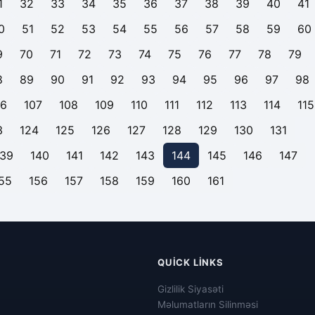
1
32
33
34
35
36
37
38
39
40
41
0
51
52
53
54
55
56
57
58
59
60
9
70
71
72
73
74
75
76
77
78
79
8
89
90
91
92
93
94
95
96
97
98
06
107
108
109
110
111
112
113
114
115
3
124
125
126
127
128
129
130
131
139
140
141
142
143
144
145
146
147
55
156
157
158
159
160
161
QUICK LINKS
Gizlilik Siyasəti
Məlumatların Silinməsi