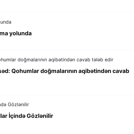
şma yolunda
səd: Qohumlar doğmalarının aqibətindən cavab
r İçində Gözlənilir