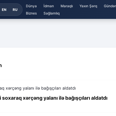
Dünya
İdman
Maraqlı
Yaxın Şərq
Gündə
EN
RU
Biznes
Sağlamlıq
n
oxaraq xərçəng yalanı ilə bağışçıları aldatdı