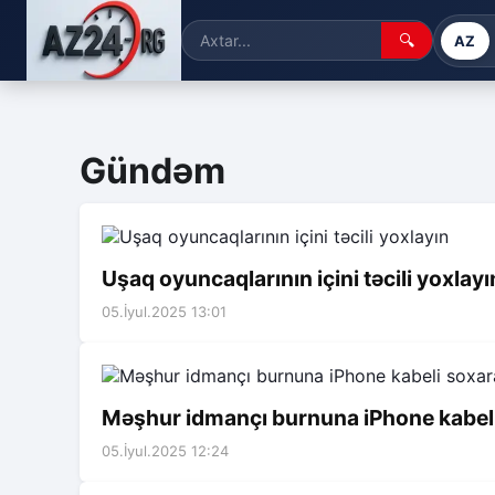
🔍
AZ
Gündəm
Uşaq oyuncaqlarının içini təcili yoxlayı
05.İyul.2025 13:01
Məşhur idmançı burnuna iPhone kabeli s
05.İyul.2025 12:24