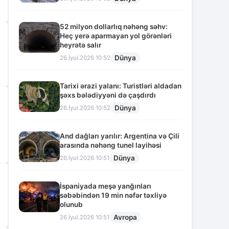
52 milyon dollarlıq nəhəng səhv:
Heç yerə aparmayan yol görənləri
heyrətə salır
Dünya
26.İyul.2026 10:52
Tarixi ərazi yalanı: Turistləri aldadan
şəxs bələdiyyəni də çaşdırdı
Dünya
26.İyul.2026 10:52
And dağları yarılır: Argentina və Çili
arasında nəhəng tunel layihəsi
Dünya
26.İyul.2026 10:51
İspaniyada meşə yanğınları
səbəbindən 19 min nəfər təxliyə
olunub
Avropa
26.İyul.2026 10:51