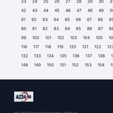
23
24
25
26
27
28
29
30
3
42
43
44
45
46
47
48
49
5
61
62
63
64
65
66
67
68
6
80
81
82
83
84
85
86
87
8
99
100
101
102
103
104
105
1
116
117
118
119
120
121
122
12
132
133
134
135
136
137
138
148
149
150
151
152
153
154
1
Heç bir hüququmuz qorunmur, amma siz