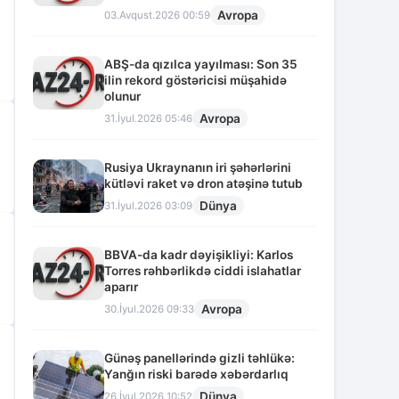
Avropa
03.Avqust.2026 00:59
ABŞ-da qızılca yayılması: Son 35
ilin rekord göstəricisi müşahidə
olunur
Avropa
31.İyul.2026 05:46
Rusiya Ukraynanın iri şəhərlərini
kütləvi raket və dron atəşinə tutub
Dünya
31.İyul.2026 03:09
BBVA-da kadr dəyişikliyi: Karlos
Torres rəhbərlikdə ciddi islahatlar
aparır
Avropa
30.İyul.2026 09:33
Günəş panellərində gizli təhlükə:
Yanğın riski barədə xəbərdarlıq
Dünya
26.İyul.2026 10:52