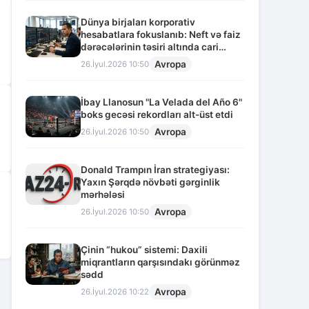
Dünya birjaları korporativ
hesabatlara fokuslanıb: Neft və faiz
dərəcələrinin təsiri altında cari
vəziyyət
Avropa
26.İyul.2026 10:50
İbay Llanosun "La Velada del Año 6"
boks gecəsi rekordları alt-üst etdi
Avropa
26.İyul.2026 10:50
Donald Trampın İran strategiyası:
Yaxın Şərqdə növbəti gərginlik
mərhələsi
Avropa
26.İyul.2026 10:50
Çinin “hukou” sistemi: Daxili
miqrantların qarşısındakı görünməz
sədd
2
Avropa
26.İyul.2026 10:22