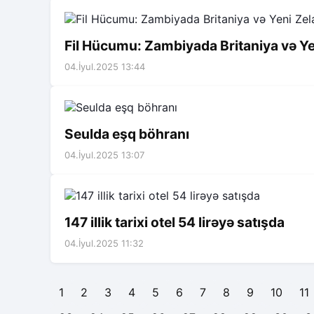
Fil Hücumu: Zambiyada Britaniya və Yen
04.İyul.2025 13:44
Seulda eşq böhranı
04.İyul.2025 13:07
147 illik tarixi otel 54 lirəyə satışda
04.İyul.2025 11:32
1
2
3
4
5
6
7
8
9
10
11