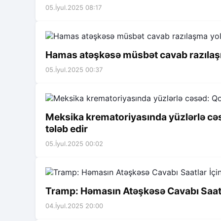
05.İyul.2025 08:17
Hamas atəşkəsə müsbət cavab razıla
05.İyul.2025 00:37
Meksika krematoriyasında yüzlərlə cə
tələb edir
05.İyul.2025 00:02
Tramp: Həmasın Atəşkəsə Cavabı Saatla
04.İyul.2025 20:00