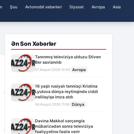
m
Şou
Avtomobil xəbərləri
Siyasət
Avropa
Asia
Ən Son Xəbərlər
Tanınmış televiziya ulduzu Stiven
Ber saxlanılıb
Avropa
07.Avqust.2026 10:43
16 yaşlı rusiyalı tennisçi Kristina
Lyutova dünya reytinqində ciddi
irəliləyişə imza atdı
Dünya
04.Avqust.2026 11:06
Davina Makkol xərçənglə
mübarizədən sonra televiziya
fəaliyyətinə fasilə verir