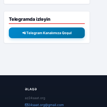
Telegramda izləyin
📲 Telegram Kanalımıza Qoşul
ƏLAQƏ
az24saat.org
24saat.org@gmail.com