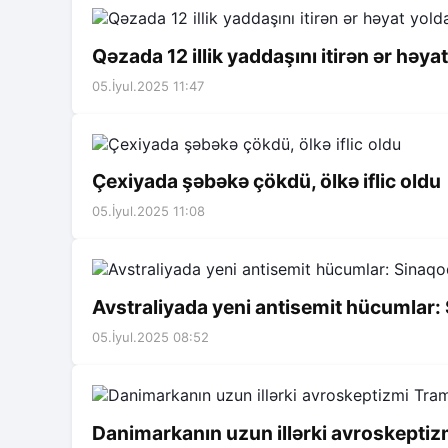
Qəzada 12 illik yaddaşını itirən ər həyat
05.İyul.2025 11:47
Çexiyada şəbəkə çökdü, ölkə iflic oldu
05.İyul.2025 11:08
Avstraliyada yeni antisemit hücumlar: S
05.İyul.2025 08:52
Danimarkanın uzun illərki avroskepti