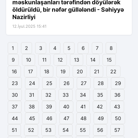
məskunlaşanları tərəfindən döyülərək
öldürüldü, bir nəfər güllələndi - Səhiyyə
Nazirliyi
12.İyul.2025 15:41
1
2
3
4
5
6
7
8
9
10
11
12
13
14
15
16
17
18
19
20
21
22
23
24
25
26
27
28
29
30
31
32
33
34
35
36
37
38
39
40
41
42
43
44
45
46
47
48
49
50
51
52
53
54
55
56
57