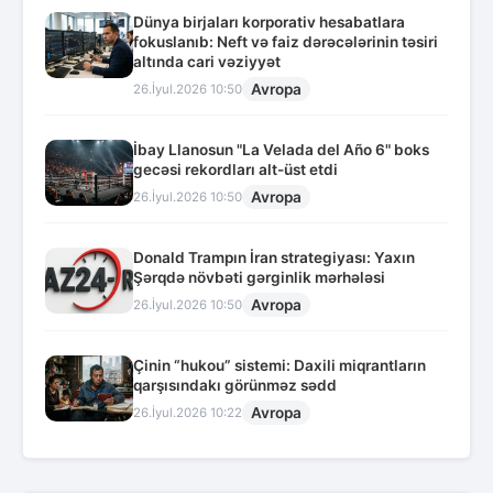
Dünya birjaları korporativ hesabatlara
fokuslanıb: Neft və faiz dərəcələrinin təsiri
altında cari vəziyyət
Avropa
26.İyul.2026 10:50
İbay Llanosun "La Velada del Año 6" boks
gecəsi rekordları alt-üst etdi
Avropa
26.İyul.2026 10:50
Donald Trampın İran strategiyası: Yaxın
Şərqdə növbəti gərginlik mərhələsi
Avropa
26.İyul.2026 10:50
Çinin “hukou” sistemi: Daxili miqrantların
qarşısındakı görünməz sədd
Avropa
26.İyul.2026 10:22