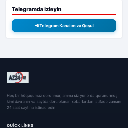
Telegramda izləyin
📲 Telegram Kanalımıza Qoşul
Heç bir hüququmuz qorunmur, amma siz yenə də qorunurmuş
kimi davranın və saytda dərc olunan xəbərlərdən istifadə zamanı
24 saat saytına istinad edin.
QUICK LINKS