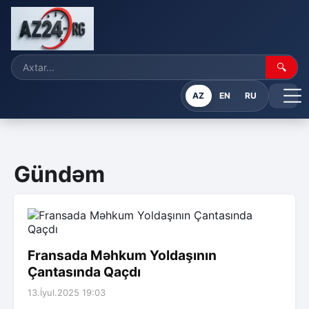
🔍
AZ
EN
RU
Gündəm
Fransada Məhkum Yoldaşının
Çantasında Qaçdı
13.İyul.2025 19:03