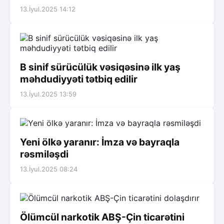
13.İyul.2025 14:12
B sinif sürücülük vəsiqəsinə ilk yaş
məhdudiyyəti tətbiq edilir
13.İyul.2025 13:59
Yeni ölkə yaranır: İmza və bayraqla
rəsmiləşdi
13.İyul.2025 08:24
Ölümcül narkotik ABŞ-Çin ticarətini