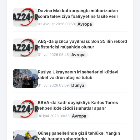
Davina Makkol xərçənglə mübarizədən
sonra televiziya fəaliyyətinə fasilə verir
Avropa
03.Avqust.2026 00:59
ABŞ-da qızılca yayılması: Son 35 ilin rekord
göstəricisi müşahidə olunur
Avropa
31.İyul.2026 05:46
Rusiya Ukraynanın iri şəhərlərini kütləvi
raket və dron atəşinə tutub
Dünya
31.İyul.2026 03:09
BBVA-da kadr dəyişikliyi: Karlos Torres
rəhbərlikdə ciddi islahatlar aparır
Avropa
30.İyul.2026 09:33
Günəş panellərində gizli təhlükə: Yanğın
riski barədə xəbərdarlıq