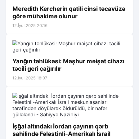
Meredith Kercherin qatili cinsi təcavüzə
görə mühakimə olunur
12.İyul.2025 20:16
Yanğın təhlükəsi: Məşhur məişət cihazı
təcili geri çağırılır
12.İyul.2025 18:07
İşğal altındakı İordan çayının qərb
sahilində Fələstinli-Amerikalı İsrail