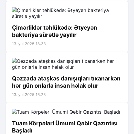
Çimərliklər təhlükədə: Ətyeyən
bakteriya sürətlə yayılır
13.İyul.2025 18:33
Qəzzada atəşkəs danışıqları tıxanarkən
hər gün onlarla insan həlak olur
13.İyul.2025 16:28
Tuam Körpələri Ümumi Qəbir Qazıntısı
Başladı