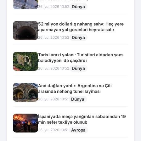
Dünya
26.İyul.2026 10:52
52 milyon dollarlıq nəhəng səhv: Heç yerə
aparmayan yol görənləri heyrətə salır
Dünya
26.İyul.2026 10:52
Tarixi ərazi yalanı: Turistləri aldadan şəxs
bələdiyyəni də çaşdırdı
Dünya
26.İyul.2026 10:52
And dağları yarılır: Argentina və Çili
arasında nəhəng tunel layihəsi
Dünya
26.İyul.2026 10:51
İspaniyada meşə yanğınları səbəbindən 19
min nəfər təxliyə olunub
Avropa
26.İyul.2026 10:51