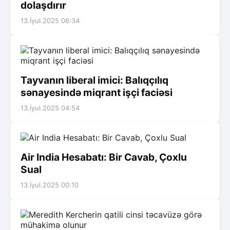
dolaşdırır
13.İyul.2025 06:34
Tayvanın liberal imici: Balıqçılıq
sənayesində miqrant işçi faciəsi
13.İyul.2025 04:54
Air India Hesabatı: Bir Cavab, Çoxlu
Sual
13.İyul.2025 00:10