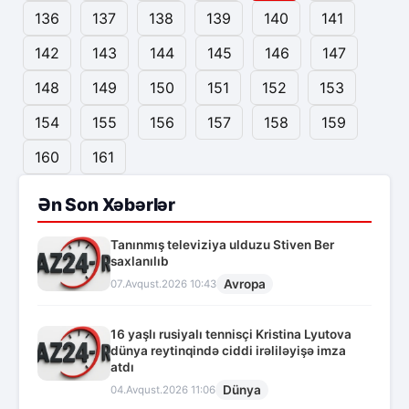
136
137
138
139
140
141
142
143
144
145
146
147
148
149
150
151
152
153
154
155
156
157
158
159
160
161
Ən Son Xəbərlər
Tanınmış televiziya ulduzu Stiven Ber
saxlanılıb
Avropa
07.Avqust.2026 10:43
16 yaşlı rusiyalı tennisçi Kristina Lyutova
dünya reytinqində ciddi irəliləyişə imza
atdı
Dünya
04.Avqust.2026 11:06