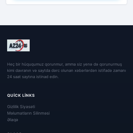
Heç bir hüququmuz qorunmur, amma siz yenə də qorunurmuş
kimi davranın və saytda dərc olunan xəbərlərdən istifadə zamanı
24 saat saytına istinad edin.
QUICK LINKS
Gizlilik Siyasəti
Məlumatların Silinməsi
Əlaqə