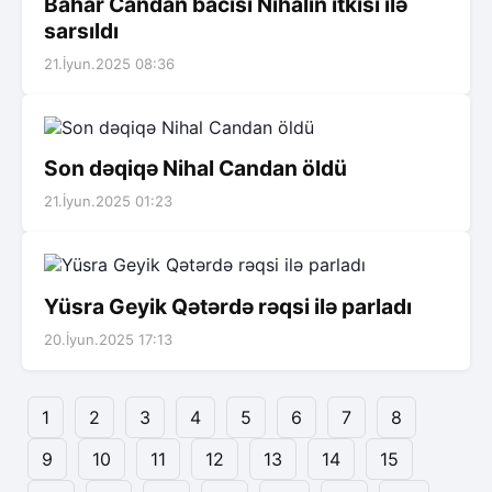
Bahar Candan bacısı Nihalın itkisi ilə
sarsıldı
21.İyun.2025 08:36
Son dəqiqə Nihal Candan öldü
21.İyun.2025 01:23
Yüsra Geyik Qətərdə rəqsi ilə parladı
20.İyun.2025 17:13
1
2
3
4
5
6
7
8
9
10
11
12
13
14
15