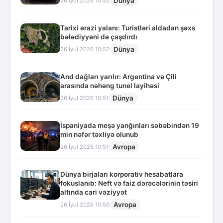
Dünya
26.İyul.2026 10:52
Tarixi ərazi yalanı: Turistləri aldadan şəxs
bələdiyyəni də çaşdırdı
Dünya
26.İyul.2026 10:52
And dağları yarılır: Argentina və Çili
arasında nəhəng tunel layihəsi
Dünya
26.İyul.2026 10:51
İspaniyada meşə yanğınları səbəbindən 19
min nəfər təxliyə olunub
Avropa
26.İyul.2026 10:51
Dünya birjaları korporativ hesabatlara
fokuslanıb: Neft və faiz dərəcələrinin təsiri
altında cari vəziyyət
Avropa
26.İyul.2026 10:50