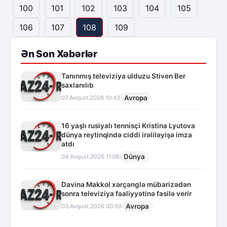
100
101
102
103
104
105
106
107
108
109
Ən Son Xəbərlər
Tanınmış televiziya ulduzu Stiven Ber
saxlanılıb
Avropa
07.Avqust.2026 10:43
16 yaşlı rusiyalı tennisçi Kristina Lyutova
dünya reytinqində ciddi irəliləyişə imza
atdı
Dünya
04.Avqust.2026 11:06
Davina Makkol xərçənglə mübarizədən
sonra televiziya fəaliyyətinə fasilə verir
Avropa
03.Avqust.2026 00:59