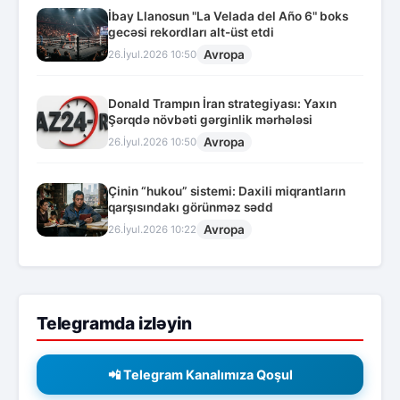
İbay Llanosun "La Velada del Año 6" boks
gecəsi rekordları alt-üst etdi
Avropa
26.İyul.2026 10:50
Donald Trampın İran strategiyası: Yaxın
Şərqdə növbəti gərginlik mərhələsi
Avropa
26.İyul.2026 10:50
Çinin “hukou” sistemi: Daxili miqrantların
qarşısındakı görünməz sədd
Avropa
26.İyul.2026 10:22
Telegramda izləyin
📲 Telegram Kanalımıza Qoşul