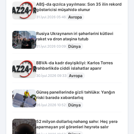
ABŞ-da qızılca yayılması: Son 35 ilin rekord
göstəricisi müşahidə olunur
Avropa
31.İyul.2026 05:46
Rusiya Ukraynanın iri şəhərlərini kütləvi
raket və dron atəşinə tutub
Dünya
31.İyul.2026 03:09
BBVA-da kadr dəyişikliyi: Karlos Torres
rəhbərlikdə ciddi islahatlar aparır
Avropa
30.İyul.2026 09:33
Günəş panellərində gizli təhlükə: Yanğın
riski barədə xəbərdarlıq
Dünya
26.İyul.2026 10:52
52 milyon dollarlıq nəhəng səhv: Heç yerə
aparmayan yol görənləri heyrətə salır