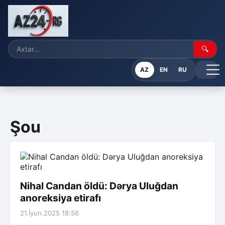
🔍
AZ
EN
RU
Şou
Nihal Candan öldü: Dərya Uluğdan
anoreksiya etirafı
21.İyun.2025 18:56