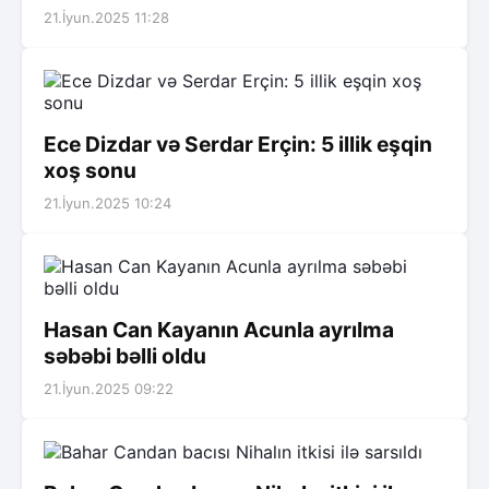
21.İyun.2025 11:28
Ece Dizdar və Serdar Erçin: 5 illik eşqin
xoş sonu
21.İyun.2025 10:24
Hasan Can Kayanın Acunla ayrılma
səbəbi bəlli oldu
21.İyun.2025 09:22