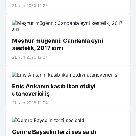
21.İyun.2025 14:29
Məşhur müğənni: Candanla eyni
xəstəlik, 2017 sirri
21.İyun.2025 12:37
Enis Arıkanın kasıb ikən etdiyi
utancverici iş
21.İyun.2025 12:04
Cemre Bayselin tərzi səs saldı