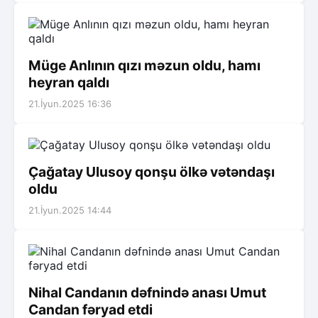
Müge Anlının qızı məzun oldu, hamı
heyran qaldı
21.İyun.2025 16:36
Çağatay Ulusoy qonşu ölkə vətəndaşı
oldu
21.İyun.2025 14:44
Nihal Candanın dəfnində anası Umut
Candan fəryad etdi