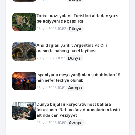
Tarixi ərazi yalanı: Turistləri aldadan şəxs
bələdiyyəni də çaşdırdı
Dünya
26.İyul.2026 10:52
And dağları yarılır: Argentina və Çili
arasında nəhəng tunel layihəsi
Dünya
26.İyul.2026 10:51
İspaniyada meşə yanğınları səbəbindən 19
min nəfər təxliyə olunub
Avropa
26.İyul.2026 10:51
Dünya birjaları korporativ hesabatlara
fokuslanıb: Neft və faiz dərəcələrinin təsiri
altında cari vəziyyət
Avropa
26.İyul.2026 10:50