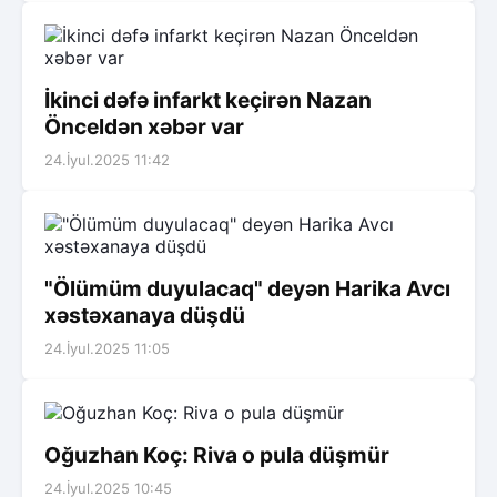
İkinci dəfə infarkt keçirən Nazan
Önceldən xəbər var
24.İyul.2025 11:42
"Ölümüm duyulacaq" deyən Harika Avcı
xəstəxanaya düşdü
24.İyul.2025 11:05
Oğuzhan Koç: Riva o pula düşmür
24.İyul.2025 10:45