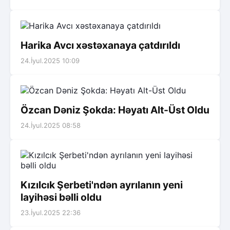
Harika Avcı xəstəxanaya çatdırıldı
24.İyul.2025 10:09
Özcan Dəniz Şokda: Həyatı Alt-Üst Oldu
24.İyul.2025 08:58
Kızılcık Şerbeti'ndən ayrılanın yeni
layihəsi bəlli oldu
23.İyul.2025 22:36