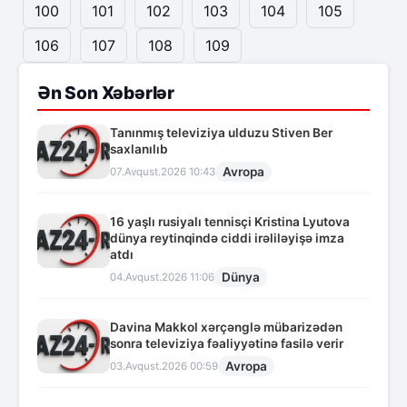
100
101
102
103
104
105
106
107
108
109
Ən Son Xəbərlər
Tanınmış televiziya ulduzu Stiven Ber
saxlanılıb
Avropa
07.Avqust.2026 10:43
16 yaşlı rusiyalı tennisçi Kristina Lyutova
dünya reytinqində ciddi irəliləyişə imza
atdı
Dünya
04.Avqust.2026 11:06
Davina Makkol xərçənglə mübarizədən
sonra televiziya fəaliyyətinə fasilə verir
Avropa
03.Avqust.2026 00:59