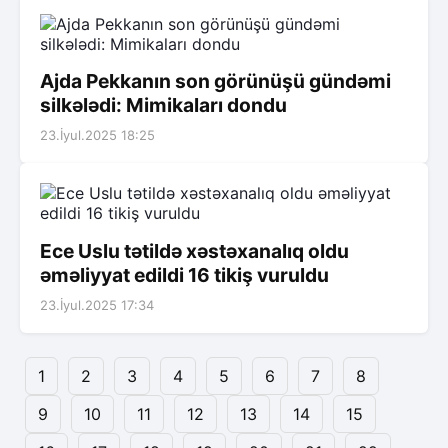
Ajda Pekkanın son görünüşü gündəmi
silkələdi: Mimikaları dondu
23.İyul.2025 18:25
Ece Uslu tətildə xəstəxanalıq oldu
əməliyyat edildi 16 tikiş vuruldu
23.İyul.2025 17:34
1
2
3
4
5
6
7
8
9
10
11
12
13
14
15