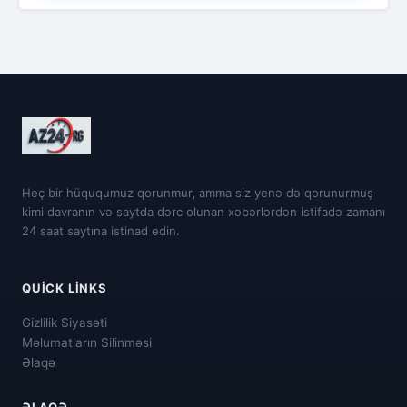
Heç bir hüququmuz qorunmur, amma siz yenə də qorunurmuş
kimi davranın və saytda dərc olunan xəbərlərdən istifadə zamanı
24 saat saytına istinad edin.
QUICK LINKS
Gizlilik Siyasəti
Məlumatların Silinməsi
Əlaqə
ƏLAQƏ