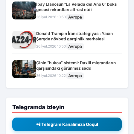
İbay Llanosun "La Velada del Año 6" boks
gecəsi rekordları alt-üst etdi
Avropa
26.İyul.2026 10:50
Donald Trampın İran strategiyası: Yaxın
Şərqdə növbəti gərginlik mərhələsi
Avropa
26.İyul.2026 10:50
Çinin “hukou” sistemi: Daxili miqrantların
qarşısındakı görünməz sədd
Avropa
26.İyul.2026 10:22
Telegramda izləyin
📲 Telegram Kanalımıza Qoşul