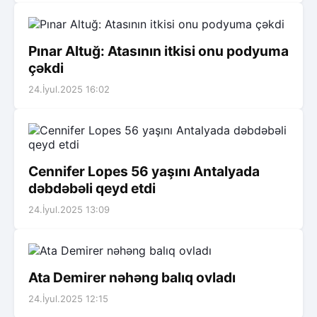
Pınar Altuğ: Atasının itkisi onu podyuma
çəkdi
24.İyul.2025 16:02
Cennifer Lopes 56 yaşını Antalyada
dəbdəbəli qeyd etdi
24.İyul.2025 13:09
Ata Demirer nəhəng balıq ovladı
24.İyul.2025 12:15