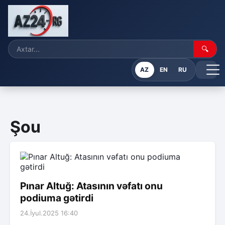
🔍
AZ
EN
RU
Şou
Pınar Altuğ: Atasının vəfatı onu
podiuma gətirdi
24.İyul.2025 16:40