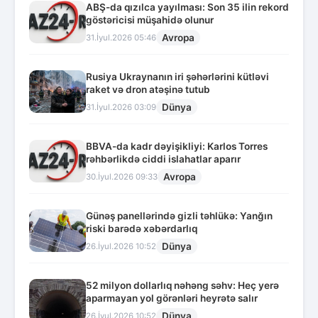
ABŞ-da qızılca yayılması: Son 35 ilin rekord
göstəricisi müşahidə olunur
Avropa
31.İyul.2026 05:46
Rusiya Ukraynanın iri şəhərlərini kütləvi
raket və dron atəşinə tutub
Dünya
31.İyul.2026 03:09
BBVA-da kadr dəyişikliyi: Karlos Torres
rəhbərlikdə ciddi islahatlar aparır
Avropa
30.İyul.2026 09:33
Günəş panellərində gizli təhlükə: Yanğın
riski barədə xəbərdarlıq
Dünya
26.İyul.2026 10:52
52 milyon dollarlıq nəhəng səhv: Heç yerə
aparmayan yol görənləri heyrətə salır
Dünya
26.İyul.2026 10:52