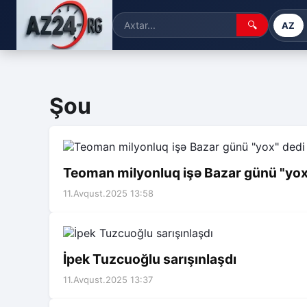
🔍
AZ
Şou
Teoman milyonluq işə Bazar günü "yox
11.Avqust.2025 13:58
İpek Tuzcuoğlu sarışınlaşdı
11.Avqust.2025 13:37