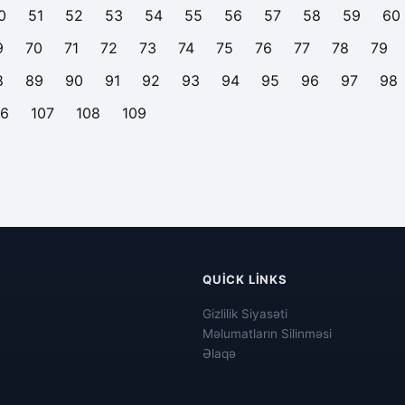
0
51
52
53
54
55
56
57
58
59
60
9
70
71
72
73
74
75
76
77
78
79
8
89
90
91
92
93
94
95
96
97
98
06
107
108
109
QUICK LINKS
Gizlilik Siyasəti
Məlumatların Silinməsi
Əlaqə