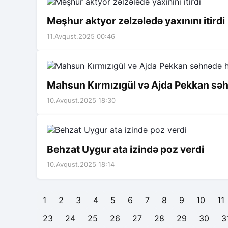
Məşhur aktyor zəlzələdə yaxınını itirdi
11.Avqust.2025 00:46
Mahsun Kırmızıgül və Ajda Pekkan sə
10.Avqust.2025 18:30
Behzat Uygur ata izində poz verdi
10.Avqust.2025 18:14
1
2
3
4
5
6
7
8
9
10
11
23
24
25
26
27
28
29
30
3