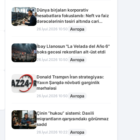
Dünya birjaları korporativ
hesabatlara fokuslanıb: Neft və faiz
dərəcələrinin təsiri altında cari
vəziyyət
Avropa
26.İyul.2026 10:50
İbay Llanosun "La Velada del Año 6"
boks gecəsi rekordları alt-üst etdi
Avropa
26.İyul.2026 10:50
Donald Trampın İran strategiyası:
Yaxın Şərqdə növbəti gərginlik
mərhələsi
Avropa
26.İyul.2026 10:50
Çinin “hukou” sistemi: Daxili
miqrantların qarşısındakı görünməz
2
sədd
Avropa
26.İyul.2026 10:22