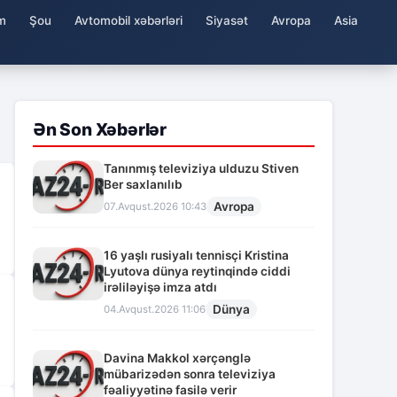
m
Şou
Avtomobil xəbərləri
Siyasət
Avropa
Asia
Ən Son Xəbərlər
Tanınmış televiziya ulduzu Stiven
Ber saxlanılıb
Avropa
07.Avqust.2026 10:43
16 yaşlı rusiyalı tennisçi Kristina
Lyutova dünya reytinqində ciddi
irəliləyişə imza atdı
Dünya
04.Avqust.2026 11:06
Davina Makkol xərçənglə
mübarizədən sonra televiziya
fəaliyyətinə fasilə verir