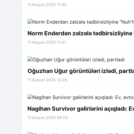
11.Avqust.2025 11:40
Norm Enderdən zəlzələ tədbirsizliyinə
11.Avqust.2025 11:01
Oğuzhan Uğur görüntüləri izlədi, partl
11.Avqust.2025 10:29
Nagihan Survivor gəlirlərini açıqladı: E
11.Avqust.2025 09:53