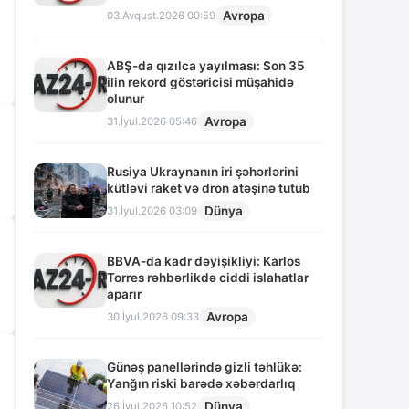
Avropa
03.Avqust.2026 00:59
ABŞ-da qızılca yayılması: Son 35
ilin rekord göstəricisi müşahidə
olunur
Avropa
31.İyul.2026 05:46
Rusiya Ukraynanın iri şəhərlərini
kütləvi raket və dron atəşinə tutub
Dünya
31.İyul.2026 03:09
BBVA-da kadr dəyişikliyi: Karlos
Torres rəhbərlikdə ciddi islahatlar
aparır
Avropa
30.İyul.2026 09:33
Günəş panellərində gizli təhlükə:
Yanğın riski barədə xəbərdarlıq
Dünya
26.İyul.2026 10:52