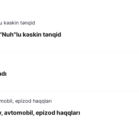
 "Nuh"lu kəskin tənqid
adı
v, avtomobil, epizod haqqları