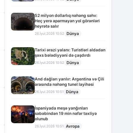
52 milyon dollarlıq nəhəng səhv:
Heç yerə aparmayan yol görənləri
heyrətə salır
Dünya
26.İyul.2026 10:52
Tarixi ərazi yalanı: Turistləri aldadan
şəxs bələdiyyəni də çaşdırdı
Dünya
26.İyul.2026 10:52
And dağları yarılır: Argentina və Çili
arasında nəhəng tunel layihəsi
Dünya
26.İyul.2026 10:51
İspaniyada meşə yanğınları
səbəbindən 19 min nəfər təxliyə
olunub
Avropa
26.İyul.2026 10:51