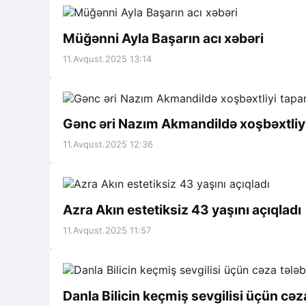
Müğənni Ayla Başarın acı xəbəri
11.Avqust.2025 13:14
Gənc əri Nazım Akmandildə xoşbəxtliy
11.Avqust.2025 12:36
Azra Akın estetiksiz 43 yaşını açıqladı
11.Avqust.2025 11:57
Danla Bilicin keçmiş sevgilisi üçün cə