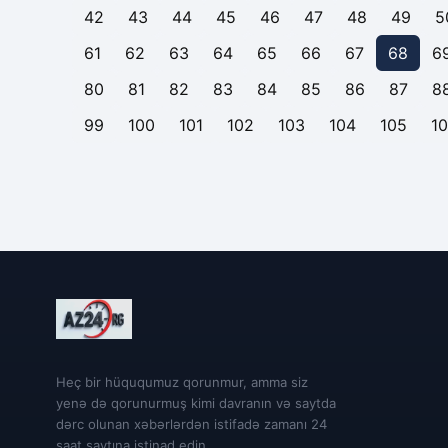
42
43
44
45
46
47
48
49
5
61
62
63
64
65
66
67
68
6
80
81
82
83
84
85
86
87
8
99
100
101
102
103
104
105
1
Heç bir hüququmuz qorunmur, amma siz
yenə də qorunurmuş kimi davranın və saytda
dərc olunan xəbərlərdən istifadə zamanı 24
saat saytına istinad edin.