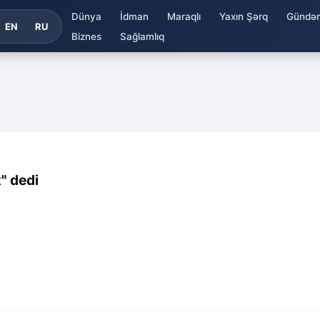
Dünya
İdman
Maraqlı
Yaxın Şərq
Gündə
EN
RU
Biznes
Sağlamlıq
" dedi