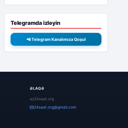
Telegramda izləyin
📲 Telegram Kanalımıza Qoşul
ƏLAQƏ
az24saat.org
24saat.org@gmail.com