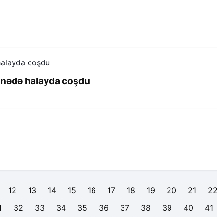
hnədə halayda coşdu
12
13
14
15
16
17
18
19
20
21
2
1
32
33
34
35
36
37
38
39
40
41