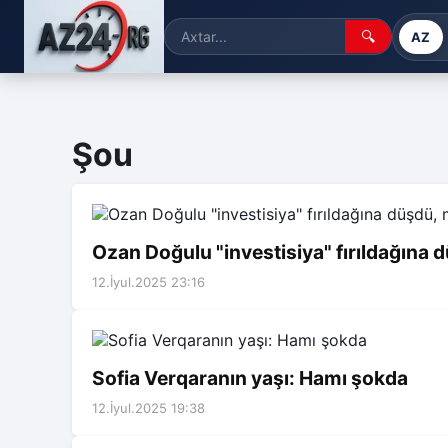
🔍
AZ
Şou
Ozan Doğulu "investisiya" fırıldağına dü
12.İyul.2025 23:16
Sofia Verqaranın yaşı: Hamı şokda
12.İyul.2025 19:38