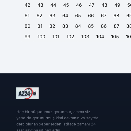
42
43
44
45
46
47
48
49
5
61
62
63
64
65
66
67
68
6
80
81
82
83
84
85
86
87
8
99
100
101
102
103
104
105
1
Heç bir hüququmuz qorunmur, amma siz
yenə də qorunurmuş kimi davranın və saytda
dərc olunan xəbərlərdən istifadə zamanı 24
saat saytına istinad edin.