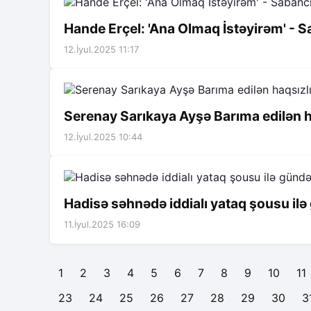
Hande Erçel: 'Ana Olmaq İstəyirəm' - 
12.İyul.2025 11:17
Serenay Sarıkaya Ayşə Barıma edilən ha
12.İyul.2025 10:44
Hadisə səhnədə iddialı yataq şousu i
11.İyul.2025 16:09
1
2
3
4
5
6
7
8
9
10
11
23
24
25
26
27
28
29
30
3