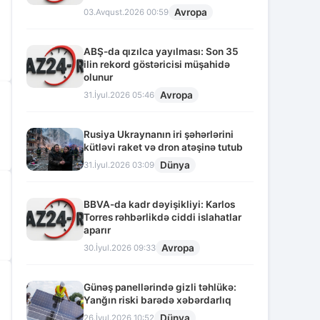
Avropa
03.Avqust.2026 00:59
ABŞ-da qızılca yayılması: Son 35
ilin rekord göstəricisi müşahidə
olunur
Avropa
31.İyul.2026 05:46
Rusiya Ukraynanın iri şəhərlərini
kütləvi raket və dron atəşinə tutub
Dünya
31.İyul.2026 03:09
BBVA-da kadr dəyişikliyi: Karlos
Torres rəhbərlikdə ciddi islahatlar
aparır
Avropa
30.İyul.2026 09:33
Günəş panellərində gizli təhlükə:
Yanğın riski barədə xəbərdarlıq
Dünya
26.İyul.2026 10:52