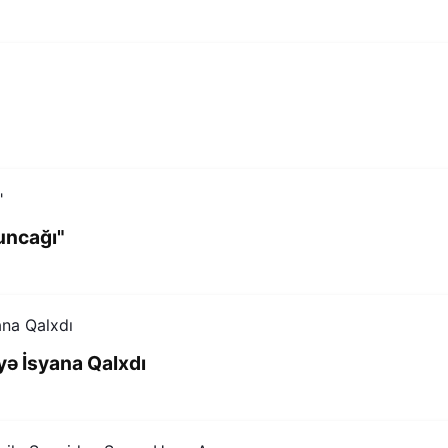
uncağı"
yə İsyana Qalxdı