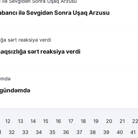
Sabancı ilə Sevgidən Sonra Uşaq Arzusu
qsızlığa sərt reaksiya verdi
lə gündəmdə
12
13
14
15
16
17
18
19
20
21
2
1
32
33
34
35
36
37
38
39
40
41