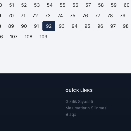
0
51
52
53
54
55
56
57
58
59
60
9
70
71
72
73
74
75
76
77
78
79
8
89
90
91
92
93
94
95
96
97
98
06
107
108
109
QUICK LINKS
Gizlilik Siyasəti
Məlumatların Silinməsi
Əlaqə