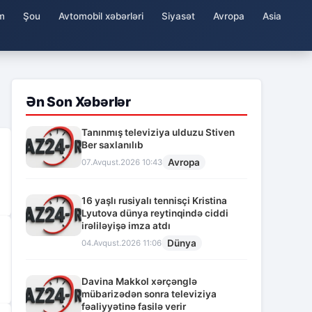
m
Şou
Avtomobil xəbərləri
Siyasət
Avropa
Asia
Ən Son Xəbərlər
Tanınmış televiziya ulduzu Stiven
Ber saxlanılıb
Avropa
07.Avqust.2026 10:43
16 yaşlı rusiyalı tennisçi Kristina
Lyutova dünya reytinqində ciddi
irəliləyişə imza atdı
Dünya
04.Avqust.2026 11:06
Davina Makkol xərçənglə
mübarizədən sonra televiziya
fəaliyyətinə fasilə verir