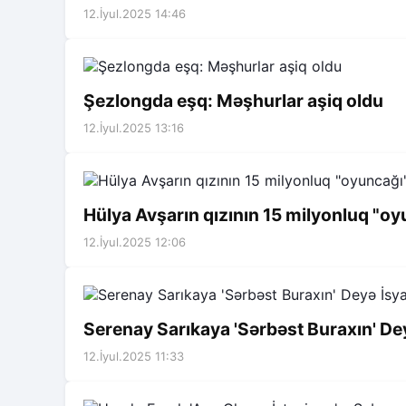
12.İyul.2025 14:46
Şezlongda eşq: Məşhurlar aşiq oldu
12.İyul.2025 13:16
Hülya Avşarın qızının 15 milyonluq "oy
12.İyul.2025 12:06
Serenay Sarıkaya 'Sərbəst Buraxın' De
12.İyul.2025 11:33