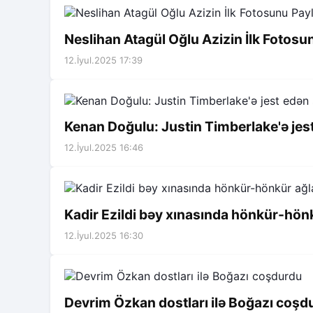
Neslihan Atagül Oğlu Azizin İlk Fotosu
12.İyul.2025 17:39
Kenan Doğulu: Justin Timberlake'ə jes
12.İyul.2025 16:46
Kadir Ezildi bəy xınasında hönkür-hön
12.İyul.2025 16:30
Devrim Özkan dostları ilə Boğazı coşd