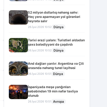
52 milyon dollarlıq nəhəng səhv:
Heç yerə aparmayan yol görənləri
heyrətə salır
Dünya
26.İyul.2026 10:52
Tarixi ərazi yalanı: Turistləri aldadan
şəxs bələdiyyəni də çaşdırdı
Dünya
26.İyul.2026 10:52
And dağları yarılır: Argentina və Çili
arasında nəhəng tunel layihəsi
Dünya
26.İyul.2026 10:51
İspaniyada meşə yanğınları
səbəbindən 19 min nəfər təxliyə
olunub
Avropa
26.İyul.2026 10:51