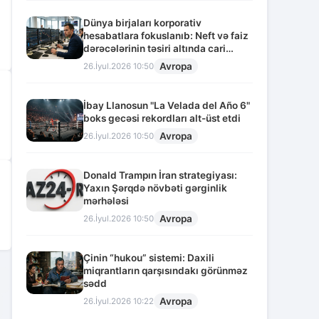
Dünya birjaları korporativ
hesabatlara fokuslanıb: Neft və faiz
dərəcələrinin təsiri altında cari
vəziyyət
Avropa
26.İyul.2026 10:50
İbay Llanosun "La Velada del Año 6"
boks gecəsi rekordları alt-üst etdi
Avropa
26.İyul.2026 10:50
Donald Trampın İran strategiyası:
Yaxın Şərqdə növbəti gərginlik
mərhələsi
Avropa
26.İyul.2026 10:50
Çinin “hukou” sistemi: Daxili
miqrantların qarşısındakı görünməz
2
sədd
Avropa
26.İyul.2026 10:22