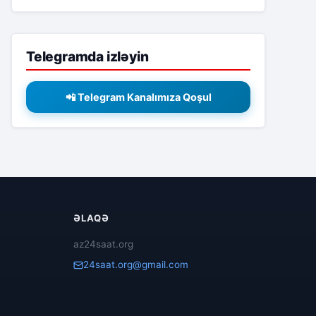
Telegramda izləyin
📲 Telegram Kanalımıza Qoşul
ƏLAQƏ
az24saat.org
24saat.org@gmail.com