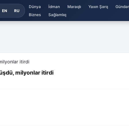
Dünya
İdman
Maraqlı
Yaxın Şərq
Gündə
EN
RU
Biznes
Sağlamlıq
şdü, milyonlar itirdi