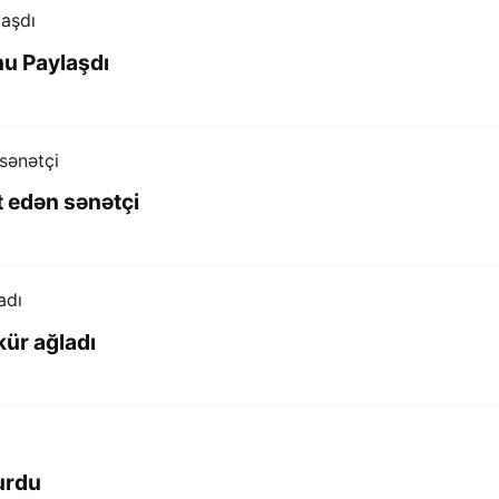
nu Paylaşdı
t edən sənətçi
kür ağladı
urdu