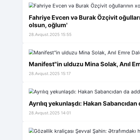
Fahriye Evcen və Burak Özçivit oğullar
olsun, oğlum'
28.Avqust.2025 15:55
Manifest"in ulduzu Mina Solak, Anıl Emr
28.Avqust.2025 15:17
Ayrılıq yekunlaşdı: Hakan Sabancıdan
28.Avqust.2025 14:01