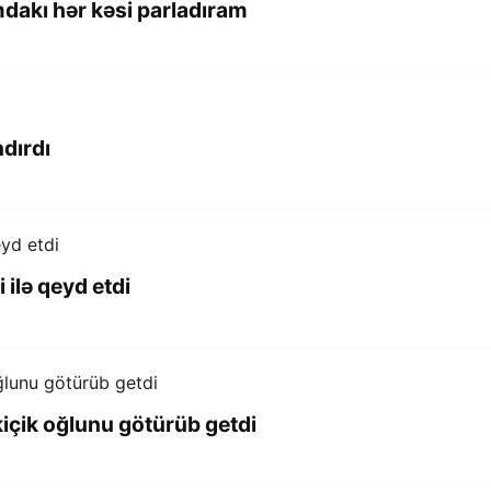
mdakı hər kəsi parladıram
ndırdı
 ilə qeyd etdi
içik oğlunu götürüb getdi