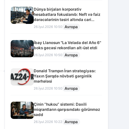
Dünya birjaları korporativ
hesabatlara fokuslanıb: Neft və faiz
dərəcələrinin təsiri altında cari
vəziyyət
Avropa
26.İyul.2026 10:50
İbay Llanosun "La Velada del Año 6"
boks gecəsi rekordları alt-üst etdi
Avropa
26.İyul.2026 10:50
Donald Trampın İran strategiyası:
Yaxın Şərqdə növbəti gərginlik
mərhələsi
Avropa
26.İyul.2026 10:50
Çinin “hukou” sistemi: Daxili
miqrantların qarşısındakı görünməz
sədd
Avropa
26.İyul.2026 10:22