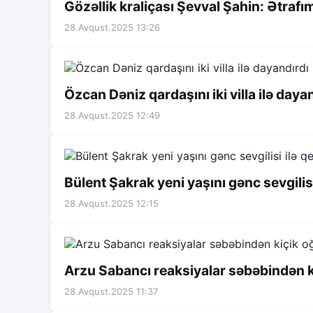
Gözəllik kraliçası Şevval Şahin: Ətrafı
28.Avqust.2025 13:26
Özcan Dəniz qardaşını iki villa ilə daya
28.Avqust.2025 12:49
Bülent Şakrak yeni yaşını gənc sevgilisi
28.Avqust.2025 12:15
Arzu Sabancı reaksiyalar səbəbindən k
28.Avqust.2025 11:37