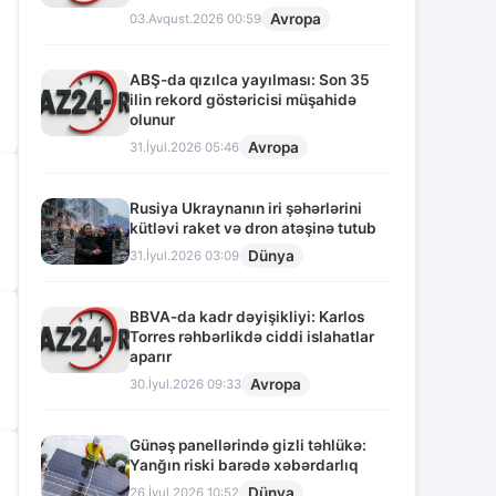
Avropa
03.Avqust.2026 00:59
ABŞ-da qızılca yayılması: Son 35
ilin rekord göstəricisi müşahidə
olunur
Avropa
31.İyul.2026 05:46
Rusiya Ukraynanın iri şəhərlərini
kütləvi raket və dron atəşinə tutub
Dünya
31.İyul.2026 03:09
BBVA-da kadr dəyişikliyi: Karlos
Torres rəhbərlikdə ciddi islahatlar
aparır
Avropa
30.İyul.2026 09:33
Günəş panellərində gizli təhlükə:
Yanğın riski barədə xəbərdarlıq
Dünya
26.İyul.2026 10:52