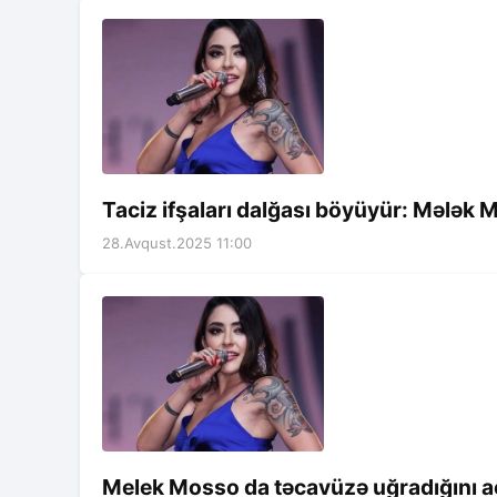
Taciz ifşaları dalğası böyüyür: Mələk
28.Avqust.2025 11:00
Melek Mosso da təcavüzə uğradığını a