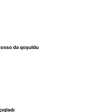
 Mosso da qoşuldu
çıqladı