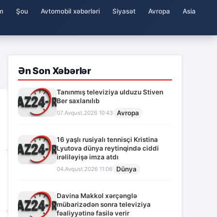
m
Şou
Avtomobil xəbərləri
Siyasət
Avropa
Asia
Ən Son Xəbərlər
Tanınmış televiziya ulduzu Stiven
Ber saxlanılıb
Avropa
07.Avqust.2026 10:43
16 yaşlı rusiyalı tennisçi Kristina
Lyutova dünya reytinqində ciddi
irəliləyişə imza atdı
Dünya
04.Avqust.2026 11:06
Davina Makkol xərçənglə
mübarizədən sonra televiziya
fəaliyyətinə fasilə verir