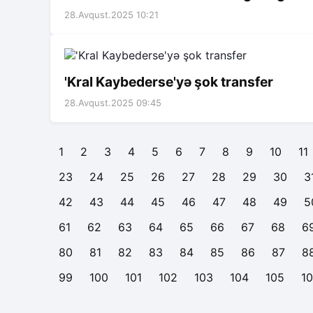
28.Avqust.2025 10:21
'Kral Kaybederse'yə şok transfer
28.Avqust.2025 09:45
1
2
3
4
5
6
7
8
9
10
11
23
24
25
26
27
28
29
30
3
42
43
44
45
46
47
48
49
5
61
62
63
64
65
66
67
68
6
80
81
82
83
84
85
86
87
8
99
100
101
102
103
104
105
1