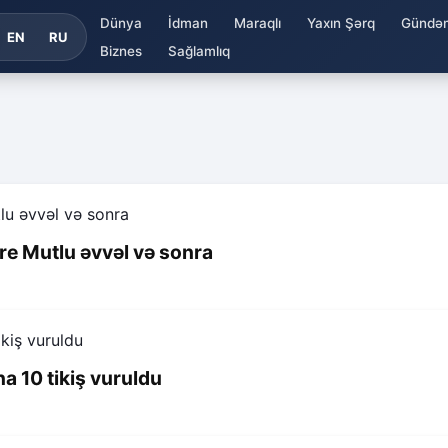
Dünya
İdman
Maraqlı
Yaxın Şərq
Gündə
EN
RU
Biznes
Sağlamlıq
mre Mutlu əvvəl və sonra
a 10 tikiş vuruldu