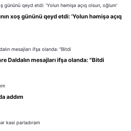
ının xoş gününü qeyd etdi: 'Yolun həmişə açıq
e Daldalın mesajları ifşa olanda: "Bitdi
 da addım