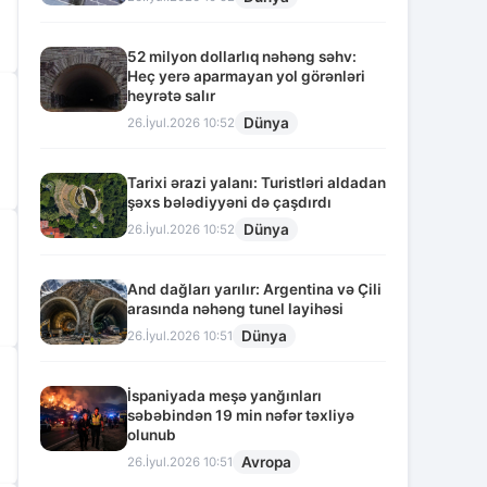
52 milyon dollarlıq nəhəng səhv:
Heç yerə aparmayan yol görənləri
heyrətə salır
Dünya
26.İyul.2026 10:52
Tarixi ərazi yalanı: Turistləri aldadan
şəxs bələdiyyəni də çaşdırdı
Dünya
26.İyul.2026 10:52
And dağları yarılır: Argentina və Çili
arasında nəhəng tunel layihəsi
Dünya
26.İyul.2026 10:51
İspaniyada meşə yanğınları
səbəbindən 19 min nəfər təxliyə
olunub
Avropa
26.İyul.2026 10:51