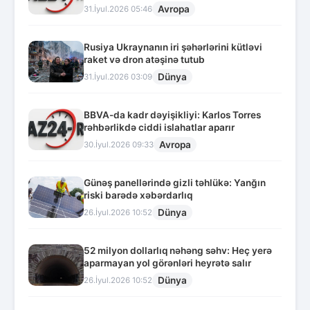
Avropa
31.İyul.2026 05:46
Rusiya Ukraynanın iri şəhərlərini kütləvi
raket və dron atəşinə tutub
Dünya
31.İyul.2026 03:09
BBVA-da kadr dəyişikliyi: Karlos Torres
rəhbərlikdə ciddi islahatlar aparır
Avropa
30.İyul.2026 09:33
Günəş panellərində gizli təhlükə: Yanğın
riski barədə xəbərdarlıq
Dünya
26.İyul.2026 10:52
52 milyon dollarlıq nəhəng səhv: Heç yerə
aparmayan yol görənləri heyrətə salır
Dünya
26.İyul.2026 10:52