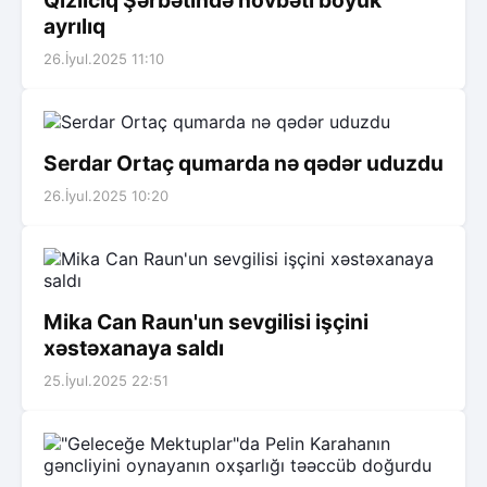
ayrılıq
26.İyul.2025 11:10
Serdar Ortaç qumarda nə qədər uduzdu
26.İyul.2025 10:20
Mika Can Raun'un sevgilisi işçini
xəstəxanaya saldı
25.İyul.2025 22:51