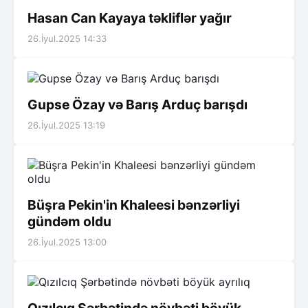
Hasan Can Kayaya təkliflər yağır
26.İyul.2025 14:33
Gupse Özay və Barış Arduç barışdı
26.İyul.2025 13:19
Büşra Pekin'in Khaleesi bənzərliyi
gündəm oldu
26.İyul.2025 13:00
Qızılcıq Şərbətində növbəti böyük