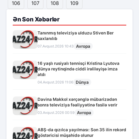
106
107
108
109
Ən Son Xəbərlər
Tanınmış televiziya ulduzu Stiven Ber
saxlanılıb
Avropa
07.Avqust.2026 10:43
16 yaşlı rusiyalı tennisçi Kristina Lyutova
dünya reytinqində ciddi irəliləyişə imza
atdı
Dünya
04.Avqust.2026 11:06
Davina Makkol xərçənglə mübarizədən
sonra televiziya fəaliyyətinə fasilə verir
Avropa
03.Avqust.2026 00:59
ABŞ-da qızılca yayılması: Son 35 ilin rekord
göstəricisi müşahidə olunur