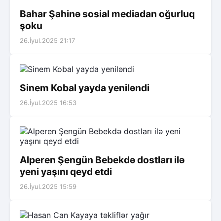
Bahar Şahinə sosial mediadan oğurluq
şoku
26.İyul.2025 21:17
Sinem Kobal yayda yeniləndi
26.İyul.2025 16:53
Alperen Şengün Bebekdə dostları ilə
yeni yaşını qeyd etdi
26.İyul.2025 15:59