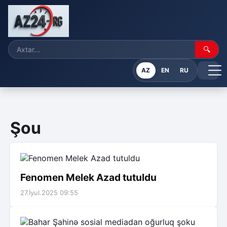
🔍
AZ
EN
RU
Şou
Fenomen Melek Azad tutuldu
27.İyul.2025 09:55