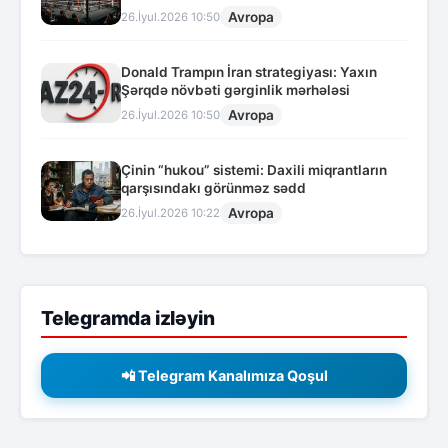
Avropa
26.İyul.2026 10:50
Donald Trampın İran strategiyası: Yaxın
Şərqdə növbəti gərginlik mərhələsi
Avropa
26.İyul.2026 10:50
Çinin “hukou” sistemi: Daxili miqrantların
qarşısındakı görünməz sədd
Avropa
26.İyul.2026 10:22
Telegramda izləyin
📲 Telegram Kanalımıza Qoşul