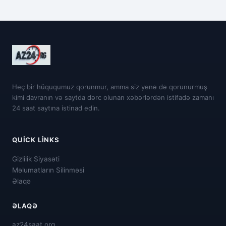
Heç bir hüququmuz qorunmur, amma siz yenə də qorunurmuş
kimi davranın və saytda dərc olunan xəbərlərdən istifadə zamanı
24 saat saytına istinad edin.
QUICK LINKS
Gizlilik Siyasəti
Məlumatların Silinməsi
Əlaqə
ƏLAQƏ
az24saat.org