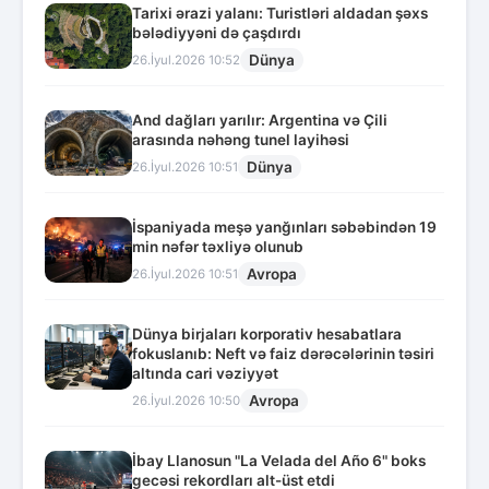
Tarixi ərazi yalanı: Turistləri aldadan şəxs
bələdiyyəni də çaşdırdı
Dünya
26.İyul.2026 10:52
And dağları yarılır: Argentina və Çili
arasında nəhəng tunel layihəsi
Dünya
26.İyul.2026 10:51
İspaniyada meşə yanğınları səbəbindən 19
min nəfər təxliyə olunub
Avropa
26.İyul.2026 10:51
Dünya birjaları korporativ hesabatlara
fokuslanıb: Neft və faiz dərəcələrinin təsiri
altında cari vəziyyət
Avropa
26.İyul.2026 10:50
İbay Llanosun "La Velada del Año 6" boks
gecəsi rekordları alt-üst etdi