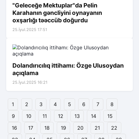
"Geleceğe Mektuplar"da Pelin
Karahanın gəncliyini oynayanın
oxşarlığı təəccüb doğurdu
25.İyul.2025 17:51
Dolandırıcılıq ittihamı: Özge Ulusoydan
açıqlama
25.İyul.2025 16:21
1
2
3
4
5
6
7
8
9
10
11
12
13
14
15
16
17
18
19
20
21
22