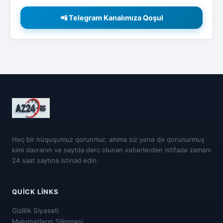
📲 Telegram Kanalımıza Qoşul
Heç bir hüququmuz qorunmur, amma siz yenə də qorunurmuş
kimi davranın və saytda dərc olunan xəbərlərdən istifadə zamanı
24 saat saytına istinad edin.
QUICK LINKS
Gizlilik Siyasəti
Məlumatların Silinməsi