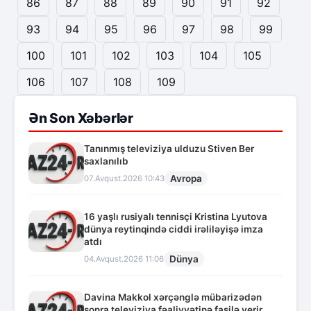
86
87
88
89
90
91
92
93
94
95
96
97
98
99
100
101
102
103
104
105
106
107
108
109
Ən Son Xəbərlər
Tanınmış televiziya ulduzu Stiven Ber
saxlanılıb
Avropa
07.Avqust.2026 10:43
16 yaşlı rusiyalı tennisçi Kristina Lyutova
dünya reytinqində ciddi irəliləyişə imza
atdı
Dünya
04.Avqust.2026 11:06
Davina Makkol xərçənglə mübarizədən
sonra televiziya fəaliyyətinə fasilə verir