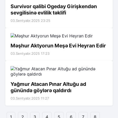
Survivor qalibi Ogeday Girişkendən
sevgilisinə evlilik təklifi
03.Sentyabr.2025 23:25
Məşhur Aktyorun Meşə Evi Heyran Edir
03.Sentyabr.2025 17:23
Yağmur Atacan Pınar Altuğu ad
günündə göylərə qaldırdı
03.Sentyabr.2025 11:27
1
2
3
4
5
6
7
8