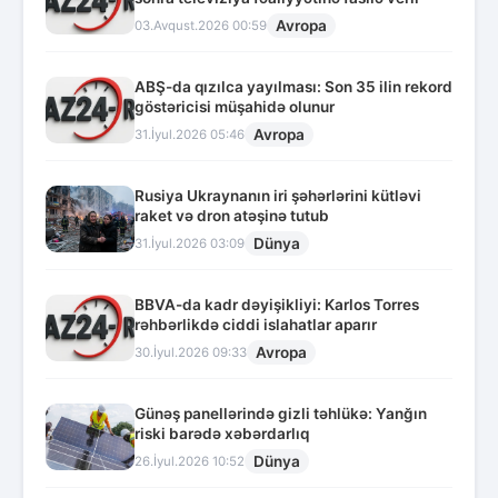
Avropa
03.Avqust.2026 00:59
ABŞ-da qızılca yayılması: Son 35 ilin rekord
göstəricisi müşahidə olunur
Avropa
31.İyul.2026 05:46
Rusiya Ukraynanın iri şəhərlərini kütləvi
raket və dron atəşinə tutub
Dünya
31.İyul.2026 03:09
BBVA-da kadr dəyişikliyi: Karlos Torres
rəhbərlikdə ciddi islahatlar aparır
Avropa
30.İyul.2026 09:33
Günəş panellərində gizli təhlükə: Yanğın
riski barədə xəbərdarlıq
Dünya
26.İyul.2026 10:52