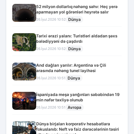
52 milyon dollarlıq nəhəng səhv: Heç yerə
aparmayan yol görənləri heyrətə salır
Dünya
26.İyul.2026 10:52
Tarixi ərazi yalanı: Turistləri aldadan şəxs
bələdiyyəni də çaşdırdı
Dünya
26.İyul.2026 10:52
And dağları yarılır: Argentina və Çili
arasında nəhəng tunel layihəsi
Dünya
26.İyul.2026 10:51
İspaniyada meşə yanğınları səbəbindən 19
min nəfər təxliyə olunub
Avropa
26.İyul.2026 10:51
Dünya birjaları korporativ hesabatlara
fokuslanıb: Neft və faiz dərəcələrinin təsiri