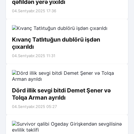
qəfildən yerə yıxıldı
04.Sentyabr.2025 17:36
Kıvanç Tatlıtuğun dublörü işdən
çıxarıldı
04.Sentyabr.2025 11:31
Dörd illik sevgi bitdi Demet Şener və
Tolqa Arman ayrıldı
04.Sentyabr.2025 05:27