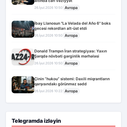
altında cari vəziyyət
Avropa
26.İyul.2026 10:50
İbay Llanosun "La Velada del Año 6" boks
gecəsi rekordları alt-üst etdi
Avropa
26.İyul.2026 10:50
Donald Trampın İran strategiyası: Yaxın
Şərqdə növbəti gərginlik mərhələsi
Avropa
26.İyul.2026 10:50
Çinin “hukou” sistemi: Daxili miqrantların
qarşısındakı görünməz sədd
Avropa
26.İyul.2026 10:22
Telegramda izləyin