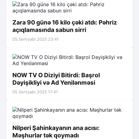
Zara 90 günə 16 kilo çəki atdı: Pəhriz
açıqlamasında sabun sirri
05.Sentyabr.2025 23:41
NOW TV O Diziyi Bitirdi: Başrol
Dəyişikliyi və Ad Yenilənməsi
05.Sentyabr.2025 17:41
Nilperi Şahinkayanın ana acısı:
Məşhurlar tək qoymadı