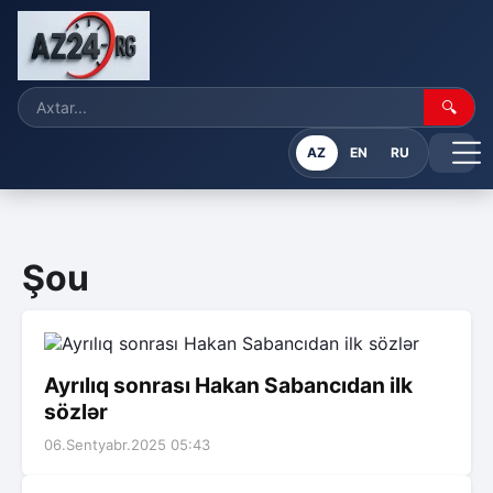
🔍
AZ
EN
RU
Şou
Ayrılıq sonrası Hakan Sabancıdan ilk
sözlər
06.Sentyabr.2025 05:43