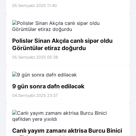
05.Sentyabr.2025 11:40
Polislər Sinan Akçıla canlı sipər oldu
Görüntülər etiraz doğurdu
05.Sentyabr.2025 05:38
9 gün sonra dəfn ediləcək
04.Sentyabr.2025 23:37
Canlı yayım zamanı aktrisa Burcu Binici