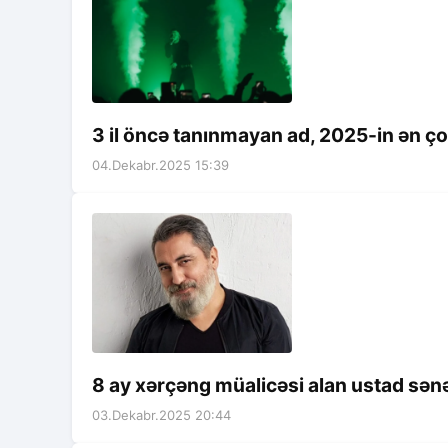
3 il öncə tanınmayan ad, 2025-in ən çox
04.Dekabr.2025 15:39
8 ay xərçəng müalicəsi alan ustad sənə
03.Dekabr.2025 20:44