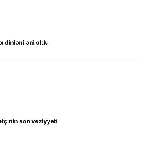
 dinləniləni oldu
tçinin son vəziyyəti