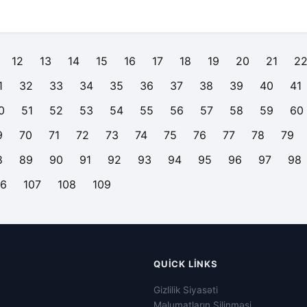
12
13
14
15
16
17
18
19
20
21
2
1
32
33
34
35
36
37
38
39
40
41
0
51
52
53
54
55
56
57
58
59
60
9
70
71
72
73
74
75
76
77
78
79
8
89
90
91
92
93
94
95
96
97
98
06
107
108
109
QUICK LINKS
Gizlilik Siyasəti
Məlumatların Silinməsi