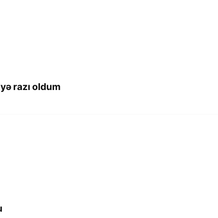
yə razı oldum
u