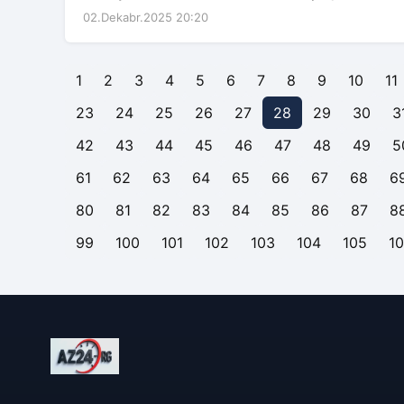
02.Dekabr.2025 20:20
1
2
3
4
5
6
7
8
9
10
11
23
24
25
26
27
28
29
30
3
42
43
44
45
46
47
48
49
5
61
62
63
64
65
66
67
68
6
80
81
82
83
84
85
86
87
8
99
100
101
102
103
104
105
1