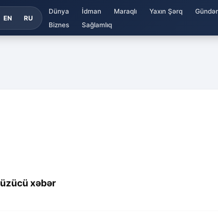
Dünya
İdman
Maraqlı
Yaxın Şərq
Gündə
EN
RU
Biznes
Sağlamlıq
 üzücü xəbər