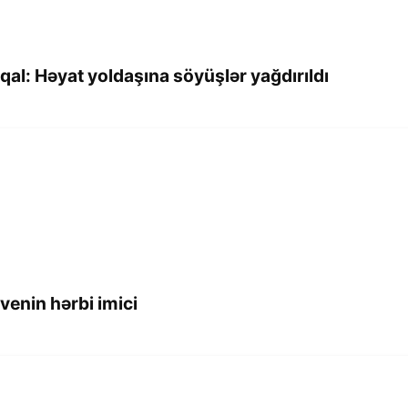
l: Həyat yoldaşına söyüşlər yağdırıldı
enin hərbi imici