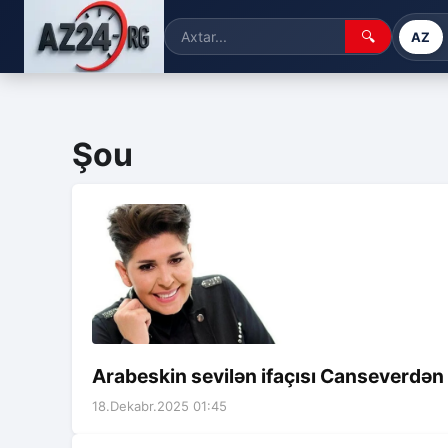
🔍
AZ
Şou
Arabeskin sevilən ifaçısı Canseverdən
18.Dekabr.2025 01:45