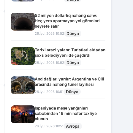
52 milyon dollarlıq nəhəng səhv:
Heç yerə aparmayan yol görənləri
heyrətə salır
Dünya
26.İyul.2026 10:52
Tarixi ərazi yalanı: Turistləri aldadan
şəxs bələdiyyəni də çaşdırdı
Dünya
26.İyul.2026 10:52
And dağları yarılır: Argentina və Çili
arasında nəhəng tunel layihəsi
Dünya
26.İyul.2026 10:51
İspaniyada meşə yanğınları
səbəbindən 19 min nəfər təxliyə
olunub
Avropa
26.İyul.2026 10:51