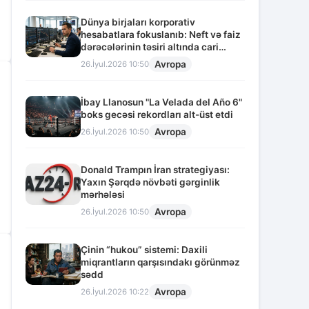
Dünya birjaları korporativ
hesabatlara fokuslanıb: Neft və faiz
dərəcələrinin təsiri altında cari
vəziyyət
Avropa
26.İyul.2026 10:50
İbay Llanosun "La Velada del Año 6"
boks gecəsi rekordları alt-üst etdi
Avropa
26.İyul.2026 10:50
Donald Trampın İran strategiyası:
Yaxın Şərqdə növbəti gərginlik
mərhələsi
Avropa
26.İyul.2026 10:50
Çinin “hukou” sistemi: Daxili
miqrantların qarşısındakı görünməz
sədd
Avropa
26.İyul.2026 10:22