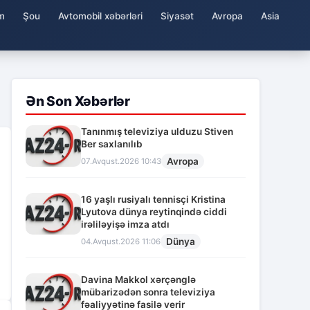
m
Şou
Avtomobil xəbərləri
Siyasət
Avropa
Asia
Ən Son Xəbərlər
Tanınmış televiziya ulduzu Stiven
Ber saxlanılıb
Avropa
07.Avqust.2026 10:43
16 yaşlı rusiyalı tennisçi Kristina
Lyutova dünya reytinqində ciddi
irəliləyişə imza atdı
Dünya
04.Avqust.2026 11:06
Davina Makkol xərçənglə
mübarizədən sonra televiziya
fəaliyyətinə fasilə verir