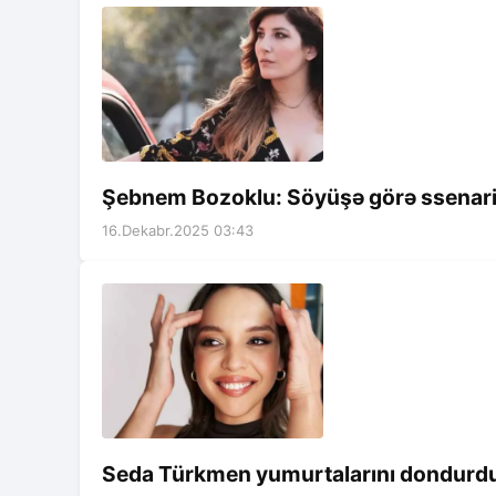
Şebnem Bozoklu: Söyüşə görə ssenari
16.Dekabr.2025 03:43
Seda Türkmen yumurtalarını dondurd