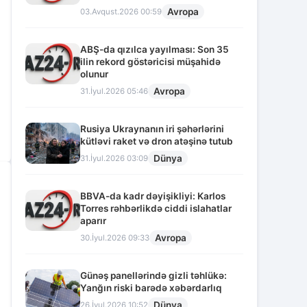
Avropa
03.Avqust.2026 00:59
ABŞ-da qızılca yayılması: Son 35
ilin rekord göstəricisi müşahidə
olunur
Avropa
31.İyul.2026 05:46
Rusiya Ukraynanın iri şəhərlərini
kütləvi raket və dron atəşinə tutub
Dünya
31.İyul.2026 03:09
BBVA-da kadr dəyişikliyi: Karlos
Torres rəhbərlikdə ciddi islahatlar
aparır
Avropa
30.İyul.2026 09:33
Günəş panellərində gizli təhlükə:
Yanğın riski barədə xəbərdarlıq
Dünya
26.İyul.2026 10:52