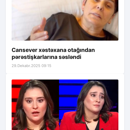
Cansever xəstəxana otağından
pərəstişkarlarına səsləndi
29.Dekabr.2025 09:15