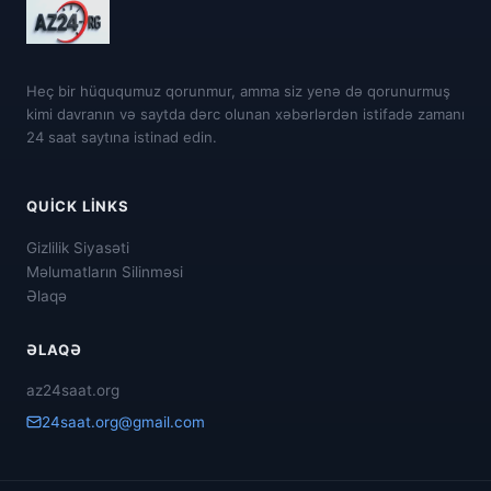
Heç bir hüququmuz qorunmur, amma siz yenə də qorunurmuş
kimi davranın və saytda dərc olunan xəbərlərdən istifadə zamanı
24 saat saytına istinad edin.
QUICK LINKS
Gizlilik Siyasəti
Məlumatların Silinməsi
Əlaqə
ƏLAQƏ
az24saat.org
24saat.org@gmail.com