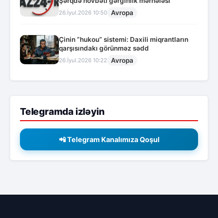
Şərqdə növbəti gərginlik mərhələsi
Avropa
26.İyul.2026 10:50
Çinin “hukou” sistemi: Daxili miqrantların
qarşısındakı görünməz sədd
Avropa
26.İyul.2026 10:22
Telegramda izləyin
📲 Telegram Kanalımıza Qoşul