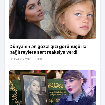
Dünyanın ən gözəl qızı görünüşü ilə
bağlı rəylərə sərt reaksiya verdi
30.Dekabr.2025 06:00