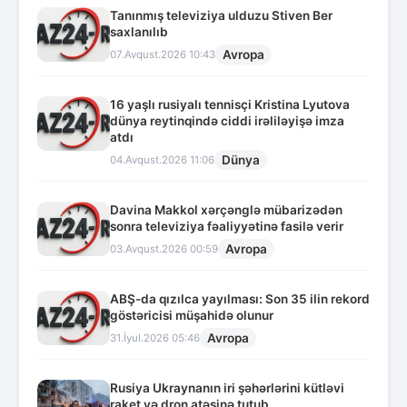
Tanınmış televiziya ulduzu Stiven Ber
saxlanılıb
Avropa
07.Avqust.2026 10:43
16 yaşlı rusiyalı tennisçi Kristina Lyutova
dünya reytinqində ciddi irəliləyişə imza
atdı
Dünya
04.Avqust.2026 11:06
Davina Makkol xərçənglə mübarizədən
sonra televiziya fəaliyyətinə fasilə verir
Avropa
03.Avqust.2026 00:59
ABŞ-da qızılca yayılması: Son 35 ilin rekord
göstəricisi müşahidə olunur
Avropa
31.İyul.2026 05:46
Rusiya Ukraynanın iri şəhərlərini kütləvi
raket və dron atəşinə tutub