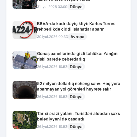
Dünya
31.İyul.2026 03:09
BBVA-da kadr dəyişikliyi: Karlos Torres
rəhbərlikdə ciddi islahatlar aparır
Avropa
30.İyul.2026 09:33
Günəş panellərində gizli təhlükə: Yanğın
riski barədə xəbərdarlıq
Dünya
26.İyul.2026 10:52
52 milyon dollarlıq nəhəng səhv: Heç yerə
aparmayan yol görənləri heyrətə salır
Dünya
26.İyul.2026 10:52
Tarixi ərazi yalanı: Turistləri aldadan şəxs
bələdiyyəni də çaşdırdı
Dünya
26.İyul.2026 10:52