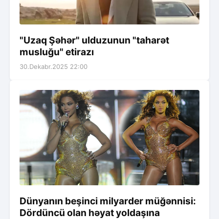
"Uzaq Şəhər" ulduzunun "taharət
musluğu" etirazı
30.Dekabr.2025 22:00
Dünyanın beşinci milyarder müğənnisi:
Dördüncü olan həyat yoldaşına