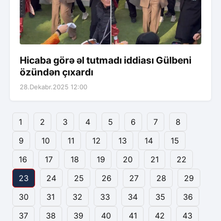
Hicaba görə əl tutmadı iddiası Gülbeni
özündən çıxardı
28.Dekabr.2025 12:00
1
2
3
4
5
6
7
8
9
10
11
12
13
14
15
16
17
18
19
20
21
22
23
24
25
26
27
28
29
30
31
32
33
34
35
36
37
38
39
40
41
42
43