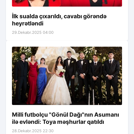
İlk sualda çıxarıldı, cavabı görəndə
heyrətləndi
29.Dekabr.2025 04:00
Milli futbolçu "Gönül Dağı"nın Asumanı
ilə evləndi: Toya məşhurlar qatıldı
28.Dekabr.2025 22:30