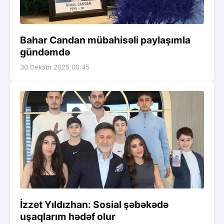
Bahar Candan mübahisəli paylaşımla
gündəmdə
30.Dekabr.2025 00:45
İzzet Yıldızhan: Sosial şəbəkədə
uşaqlarım hədəf olur