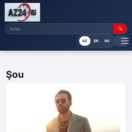
🔍
AZ
EN
RU
Şou