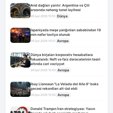
And dağları yarılır: Argentina və Çili
arasında nəhəng tunel layihəsi
Dünya
26.İyul.2026 10:51
İspaniyada meşə yanğınları səbəbindən 19
min nəfər təxliyə olunub
Avropa
26.İyul.2026 10:51
Dünya birjaları korporativ hesabatlara
fokuslanıb: Neft və faiz dərəcələrinin təsiri
altında cari vəziyyət
Avropa
26.İyul.2026 10:50
İbay Llanosun "La Velada del Año 6" boks
gecəsi rekordları alt-üst etdi
Avropa
26.İyul.2026 10:50
Donald Trampın İran strategiyası: Yaxın