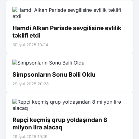
Hamdi Alkan Parisdə sevgilisinə evlilik
təklifi etdi
30.İyul.2025 10:24
Simpsonların Sonu Bəlli Oldu
29.İyul.2025 20:28
Repçi keçmiş qrup yoldaşından 8
milyon lirə alacaq
29.İyul.2025 19:19