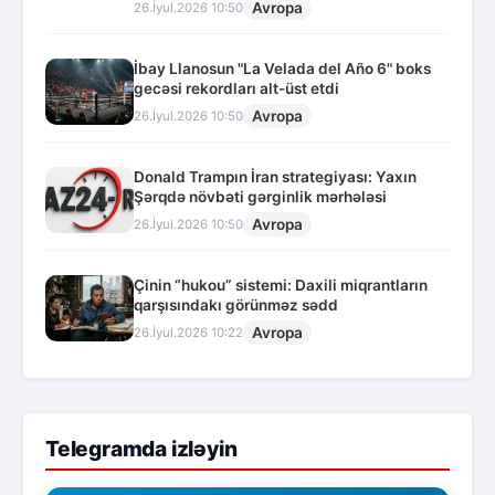
Avropa
26.İyul.2026 10:50
İbay Llanosun "La Velada del Año 6" boks
gecəsi rekordları alt-üst etdi
Avropa
26.İyul.2026 10:50
Donald Trampın İran strategiyası: Yaxın
Şərqdə növbəti gərginlik mərhələsi
Avropa
26.İyul.2026 10:50
Çinin “hukou” sistemi: Daxili miqrantların
qarşısındakı görünməz sədd
Avropa
26.İyul.2026 10:22
Telegramda izləyin