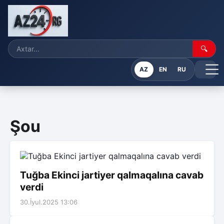
🔍
AZ
EN
RU
Şou
Tuğba Ekinci jartiyer qalmaqalına cavab
verdi
30.İyul.2025 13:06