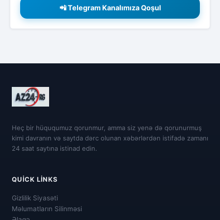
📲 Telegram Kanalımıza Qoşul
Heç bir hüququmuz qorunmur, amma siz yenə də qorunurmuş
kimi davranın və saytda dərc olunan xəbərlərdən istifadə zamanı
24 saat saytına istinad edin.
QUICK LINKS
Gizlilik Siyasəti
Məlumatların Silinməsi
Əlaqə