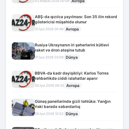
Avropa
03.Avqust.2026 00:59
ABŞ-da qızılca yayılması: Son 35 ilin rekord
göstəricisi müşahidə olunur
Avropa
31.İyul.2026 05:46
Rusiya Ukraynanın iri şəhərlərini kütləvi
raket və dron atəşinə tutub
Dünya
31.İyul.2026 03:09
BBVA-da kadr dəyişikliyi: Karlos Torres
rəhbərlikdə ciddi islahatlar aparır
Avropa
30.İyul.2026 09:33
Günəş panellərində gizli təhlükə: Yanğın
riski barədə xəbərdarlıq
Dünya
26.İyul.2026 10:52