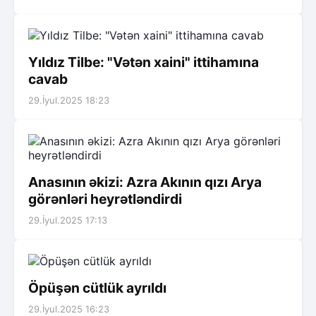
Yıldız Tilbe: "Vətən xaini" ittihamına
cavab
29.İyul.2025 18:23
Anasının əkizi: Azra Akının qızı Arya
görənləri heyrətləndirdi
29.İyul.2025 17:13
Öpüşən cütlük ayrıldı
29.İyul.2025 16:23