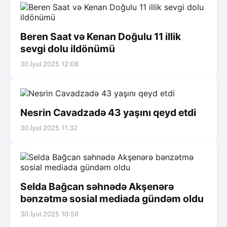
Beren Saat və Kenan Doğulu 11 illik
sevgi dolu ildönümü
30.İyul.2025 12:08
Nesrin Cavadzadə 43 yaşını qeyd etdi
30.İyul.2025 11:32
Selda Bağcan səhnədə Akşenərə
bənzətmə sosial mediada gündəm oldu
30.İyul.2025 10:59