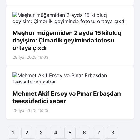
Məşhur müğənnidən 2 ayda 15 kiloluq
dəyişim: Çimərlik geyimində fotosu
ortaya çıxdı
29.İyul.2025 16:03
Mehmet Akif Ersoy və Pınar Erbaşdan
təəssüfedici xəbər
29.İyul.2025 15:25
1
2
3
4
5
6
7
8