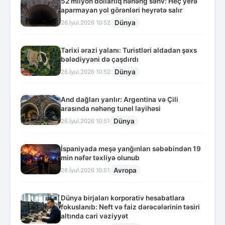
52 milyon dollarlıq nəhəng səhv: Heç yerə
aparmayan yol görənləri heyrətə salır
Dünya
26.İyul.2026 10:52
Tarixi ərazi yalanı: Turistləri aldadan şəxs
bələdiyyəni də çaşdırdı
Dünya
26.İyul.2026 10:52
And dağları yarılır: Argentina və Çili
arasında nəhəng tunel layihəsi
Dünya
26.İyul.2026 10:51
İspaniyada meşə yanğınları səbəbindən 19
min nəfər təxliyə olunub
Avropa
26.İyul.2026 10:51
Dünya birjaları korporativ hesabatlara
fokuslanıb: Neft və faiz dərəcələrinin təsiri
altında cari vəziyyət