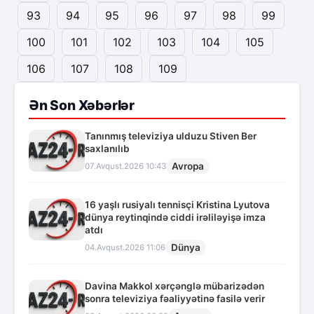
93
94
95
96
97
98
99
100
101
102
103
104
105
106
107
108
109
Ən Son Xəbərlər
Tanınmış televiziya ulduzu Stiven Ber
saxlanılıb
Avropa
07.Avqust.2026 10:43
16 yaşlı rusiyalı tennisçi Kristina Lyutova
dünya reytinqində ciddi irəliləyişə imza
atdı
Dünya
04.Avqust.2026 11:06
Davina Makkol xərçənglə mübarizədən
sonra televiziya fəaliyyətinə fasilə verir