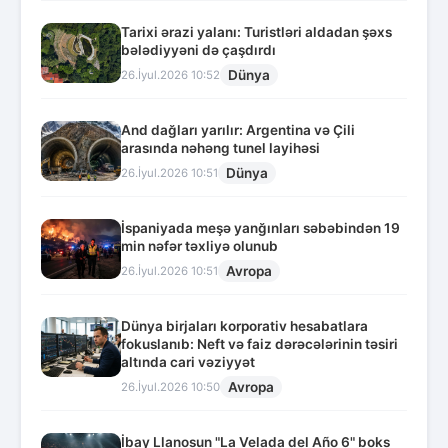
Tarixi ərazi yalanı: Turistləri aldadan şəxs
bələdiyyəni də çaşdırdı
Dünya
26.İyul.2026 10:52
And dağları yarılır: Argentina və Çili
arasında nəhəng tunel layihəsi
Dünya
26.İyul.2026 10:51
İspaniyada meşə yanğınları səbəbindən 19
min nəfər təxliyə olunub
Avropa
26.İyul.2026 10:51
Dünya birjaları korporativ hesabatlara
fokuslanıb: Neft və faiz dərəcələrinin təsiri
altında cari vəziyyət
Avropa
26.İyul.2026 10:50
İbay Llanosun "La Velada del Año 6" boks