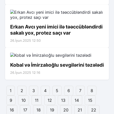
Erkan Avcı yeni imici ilə təəccübləndirdi
sakalı yox, protez saçı var
26.İyun.2025 12:50
Kobal və İmirzalıoğlu sevgilərini təzələdi
26.İyun.2025 12:16
1
2
3
4
5
6
7
8
9
10
11
12
13
14
15
16
17
18
19
20
21
22