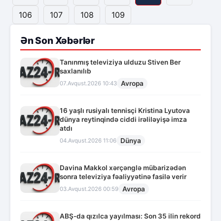
106
107
108
109
Ən Son Xəbərlər
Tanınmış televiziya ulduzu Stiven Ber
saxlanılıb
Avropa
07.Avqust.2026 10:43
16 yaşlı rusiyalı tennisçi Kristina Lyutova
dünya reytinqində ciddi irəliləyişə imza
atdı
Dünya
04.Avqust.2026 11:06
Davina Makkol xərçənglə mübarizədən
sonra televiziya fəaliyyətinə fasilə verir
Avropa
03.Avqust.2026 00:59
ABŞ-da qızılca yayılması: Son 35 ilin rekord