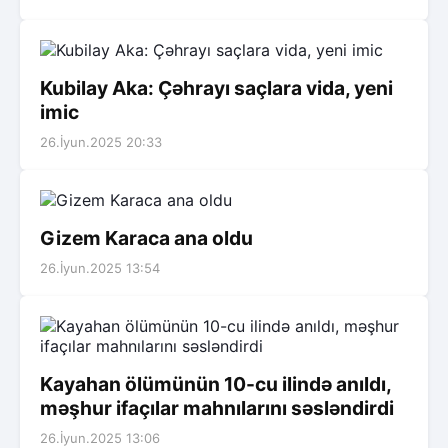
Kubilay Aka: Çəhrayı saçlara vida, yeni
imic
26.İyun.2025 20:33
Gizem Karaca ana oldu
26.İyun.2025 13:54
Kayahan ölümünün 10-cu ilində anıldı,
məşhur ifaçılar mahnılarını səsləndirdi
26.İyun.2025 13:06