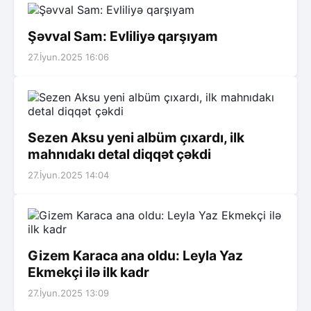
Şəvval Sam: Evliliyə qarşıyam
27.İyun.2025 16:06
Sezen Aksu yeni albüm çıxardı, ilk
mahnıdakı detal diqqət çəkdi
27.İyun.2025 14:04
Gizem Karaca ana oldu: Leyla Yaz
Ekmekçi ilə ilk kadr
27.İyun.2025 13:09