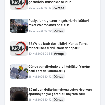
göstəricisi müşahidə olunur
Avropa
31.İyul.2026 05:46
Rusiya Ukraynanın iri şəhərlərini kütləvi
raket və dron atəşinə tutub
Dünya
31.İyul.2026 03:09
BBVA-da kadr dəyişikliyi: Karlos Torres
rəhbərlikdə ciddi islahatlar aparır
Avropa
30.İyul.2026 09:33
Günəş panellərində gizli təhlükə: Yanğın
riski barədə xəbərdarlıq
Dünya
26.İyul.2026 10:52
52 milyon dollarlıq nəhəng səhv: Heç yerə
aparmayan yol görənləri heyrətə salır
Dünya
26.İyul.2026 10:52