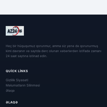
Heç bir hüququmuz qorunmur, amma siz yenə də qorunurmuş
kimi davranın və saytda dərc olunan xəbərlərdən istifadə zamanı
24 saat saytına istinad edin.
QUICK LINKS
Gizlilik Siyasəti
Məlumatların Silinməsi
Əlaqə
ƏLAQƏ