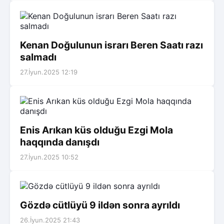
Kenan Doğulunun israrı Beren Saatı razı
salmadı
27.İyun.2025 12:19
Enis Arıkan küs olduğu Ezgi Mola
haqqında danışdı
27.İyun.2025 10:52
Gözdə cütlüyü 9 ildən sonra ayrıldı
26.İyun.2025 21:43