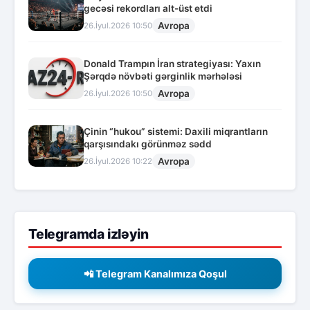
gecəsi rekordları alt-üst etdi
Avropa
26.İyul.2026 10:50
Donald Trampın İran strategiyası: Yaxın
Şərqdə növbəti gərginlik mərhələsi
Avropa
26.İyul.2026 10:50
Çinin “hukou” sistemi: Daxili miqrantların
qarşısındakı görünməz sədd
Avropa
26.İyul.2026 10:22
Telegramda izləyin
📲 Telegram Kanalımıza Qoşul