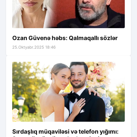
Ozan Güvenə həbs: Qalmaqallı sözlər
25.Oktyabr.2025 18:46
Sırdaşlıq müqaviləsi və telefon yığımı: