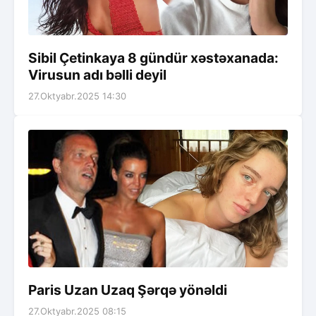
Sibil Çetinkaya 8 gündür xəstəxanada:
Virusun adı bəlli deyil
27.Oktyabr.2025 14:30
Paris Uzan Uzaq Şərqə yönəldi
27.Oktyabr.2025 08:15