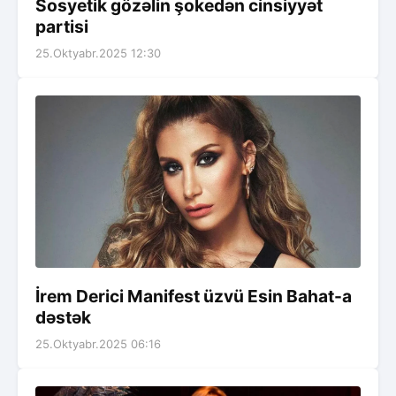
Sosyetik gözəlin şokedən cinsiyyət
partisi
25.Oktyabr.2025 12:30
İrem Derici Manifest üzvü Esin Bahat-a
dəstək
25.Oktyabr.2025 06:16