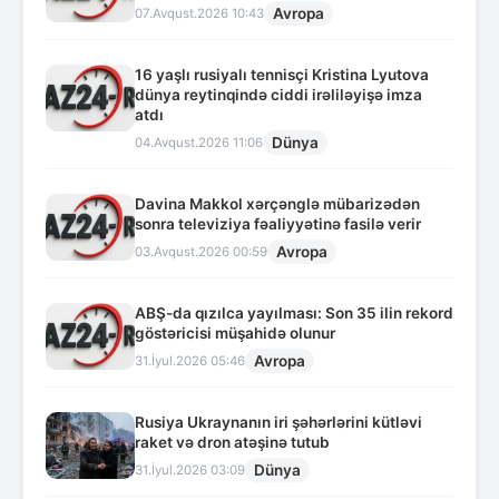
Avropa
07.Avqust.2026 10:43
16 yaşlı rusiyalı tennisçi Kristina Lyutova
dünya reytinqində ciddi irəliləyişə imza
atdı
Dünya
04.Avqust.2026 11:06
Davina Makkol xərçənglə mübarizədən
sonra televiziya fəaliyyətinə fasilə verir
Avropa
03.Avqust.2026 00:59
ABŞ-da qızılca yayılması: Son 35 ilin rekord
göstəricisi müşahidə olunur
Avropa
31.İyul.2026 05:46
Rusiya Ukraynanın iri şəhərlərini kütləvi
raket və dron atəşinə tutub
Dünya
31.İyul.2026 03:09