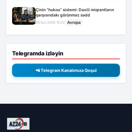
Çinin “hukou” sistemi: Daxili miqrantların
qarşısındakı görünməz sədd
Avropa
26.İyul.2026 10:22
Telegramda izləyin
📲 Telegram Kanalımıza Qoşul