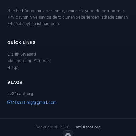
Heç bir hüququmuz qorunmur, amma siz yenə də qorunurmuş
kimi davranın və saytda dərc olunan xəbərlərdən istifadə zamanı
24 saat saytına istinad edin.
QUICK LINKS
Gizlilik Siyasəti
Məlumatların Silinməsi
Əlaqə
ƏLAQƏ
az24saat.org
24saat.org@gmail.com
Copyright © 2026 —
az24saat.org