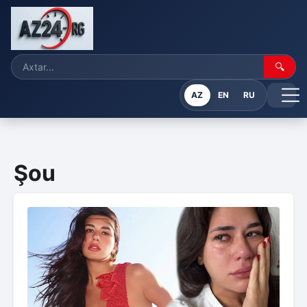
🔍
AZ
EN
RU
Şou