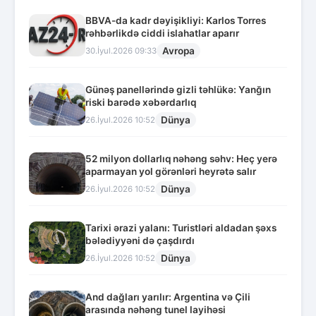
BBVA-da kadr dəyişikliyi: Karlos Torres
rəhbərlikdə ciddi islahatlar aparır
Avropa
30.İyul.2026 09:33
Günəş panellərində gizli təhlükə: Yanğın
riski barədə xəbərdarlıq
Dünya
26.İyul.2026 10:52
52 milyon dollarlıq nəhəng səhv: Heç yerə
aparmayan yol görənləri heyrətə salır
Dünya
26.İyul.2026 10:52
Tarixi ərazi yalanı: Turistləri aldadan şəxs
bələdiyyəni də çaşdırdı
Dünya
26.İyul.2026 10:52
And dağları yarılır: Argentina və Çili
arasında nəhəng tunel layihəsi