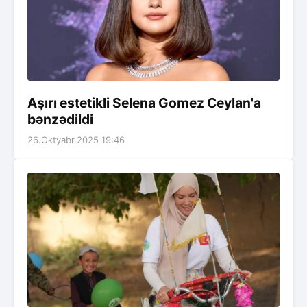
Aşırı estetikli Selena Gomez Ceylan'a
bənzədildi
26.Oktyabr.2025 19:46