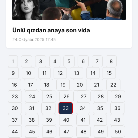
Ünlü qızdan anaya son vida
24.Oktyabr.2025 17:45
1
2
3
4
5
6
7
8
9
10
11
12
13
14
15
16
17
18
19
20
21
22
23
24
25
26
27
28
29
30
31
32
33
34
35
36
37
38
39
40
41
42
43
44
45
46
47
48
49
50