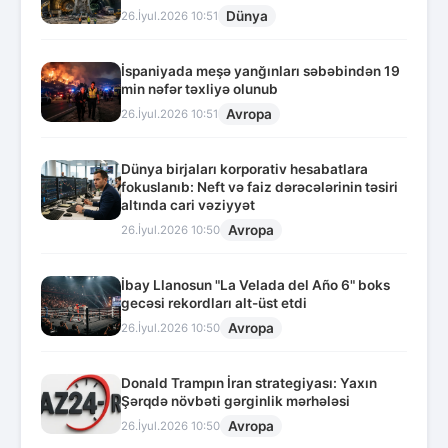
Dünya
26.İyul.2026 10:51
İspaniyada meşə yanğınları səbəbindən 19
min nəfər təxliyə olunub
Avropa
26.İyul.2026 10:51
Dünya birjaları korporativ hesabatlara
fokuslanıb: Neft və faiz dərəcələrinin təsiri
altında cari vəziyyət
Avropa
26.İyul.2026 10:50
İbay Llanosun "La Velada del Año 6" boks
gecəsi rekordları alt-üst etdi
Avropa
26.İyul.2026 10:50
Donald Trampın İran strategiyası: Yaxın
Şərqdə növbəti gərginlik mərhələsi
Avropa
26.İyul.2026 10:50