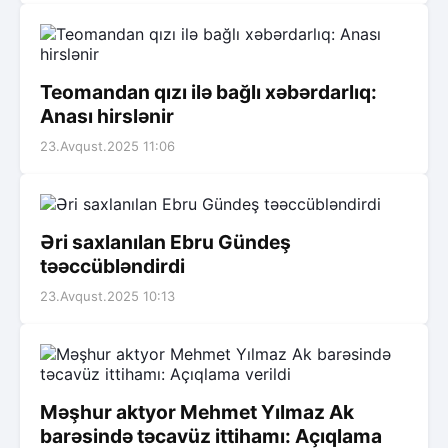
Teomandan qızı ilə bağlı xəbərdarlıq:
Anası hirslənir
23.Avqust.2025 11:06
Əri saxlanılan Ebru Gündeş
təəccübləndirdi
23.Avqust.2025 10:13
Məşhur aktyor Mehmet Yılmaz Ak
barəsində təcavüz ittihamı: Açıqlama