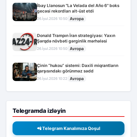
İbay Llanosun "La Velada del Año 6" boks
gecəsi rekordları alt-üst etdi
Avropa
26.İyul.2026 10:50
Donald Trampın İran strategiyası: Yaxın
Şərqdə növbəti gərginlik mərhələsi
Avropa
26.İyul.2026 10:50
Çinin “hukou” sistemi: Daxili miqrantların
qarşısındakı görünməz sədd
Avropa
26.İyul.2026 10:22
Telegramda izləyin
📲 Telegram Kanalımıza Qoşul