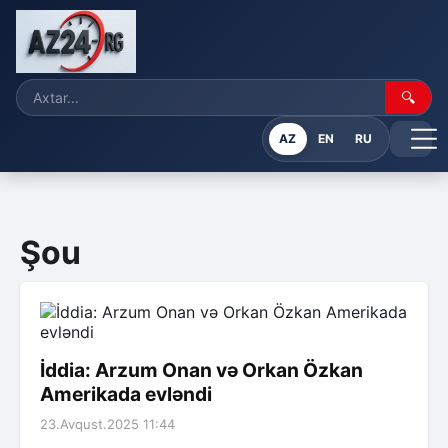
🔍
AZ
EN
RU
Şou
İddia: Arzum Onan və Orkan Özkan
Amerikada evləndi
23.Avqust.2025 11:44