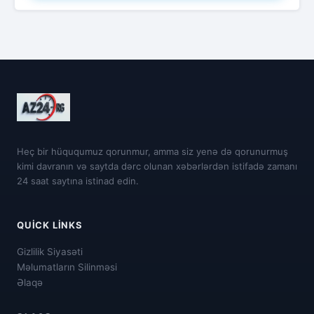
Heç bir hüququmuz qorunmur, amma siz yenə də qorunurmuş
kimi davranın və saytda dərc olunan xəbərlərdən istifadə zamanı
24 saat saytına istinad edin.
QUICK LINKS
Gizlilik Siyasəti
Məlumatların Silinməsi
Əlaqə