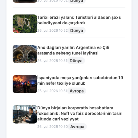
Dünya
26.İyul.2026 10:52
Tarixi ərazi yalanı: Turistləri aldadan şəxs
bələdiyyəni də çaşdırdı
Dünya
26.İyul.2026 10:52
And dağları yarılır: Argentina və Çili
arasında nəhəng tunel layihəsi
Dünya
26.İyul.2026 10:51
İspaniyada meşə yanğınları səbəbindən 19
min nəfər təxliyə olunub
Avropa
26.İyul.2026 10:51
Dünya birjaları korporativ hesabatlara
fokuslanıb: Neft və faiz dərəcələrinin təsiri
altında cari vəziyyət
Avropa
26.İyul.2026 10:50