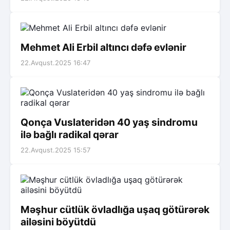
Mehmet Ali Erbil altıncı dəfə evlənir
22.Avqust.2025 16:47
Qonça Vuslateridən 40 yaş sindromu
ilə bağlı radikal qərar
22.Avqust.2025 15:57
Məşhur cütlük övladlığa uşaq götürərək
ailəsini böyütdü