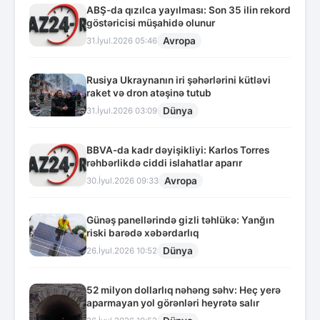
ABŞ-da qızılca yayılması: Son 35 ilin rekord
göstəricisi müşahidə olunur
Avropa
31.İyul.2026 05:46
Rusiya Ukraynanın iri şəhərlərini kütləvi
raket və dron atəşinə tutub
Dünya
31.İyul.2026 03:09
BBVA-da kadr dəyişikliyi: Karlos Torres
rəhbərlikdə ciddi islahatlar aparır
Avropa
30.İyul.2026 09:33
Günəş panellərində gizli təhlükə: Yanğın
riski barədə xəbərdarlıq
Dünya
26.İyul.2026 10:52
52 milyon dollarlıq nəhəng səhv: Heç yerə
aparmayan yol görənləri heyrətə salır