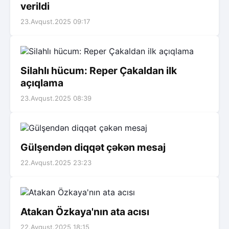
verildi
23.Avqust.2025 09:17
Silahlı hücum: Reper Çakaldan ilk
açıqlama
23.Avqust.2025 08:39
Gülşendən diqqət çəkən mesaj
22.Avqust.2025 23:23
Atakan Özkaya'nın ata acısı
22.Avqust.2025 18:15