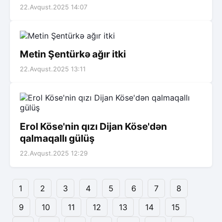
22.Avqust.2025 14:07
Metin Şentürkə ağır itki
22.Avqust.2025 13:11
Erol Köse'nin qızı Dijan Köse'dən
qalmaqallı gülüş
22.Avqust.2025 12:29
1
2
3
4
5
6
7
8
9
10
11
12
13
14
15