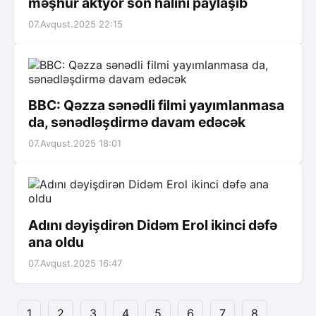
məşhur aktyor son halını paylaşıb
07.Avqust.2025 22:15
BBC: Qəzza sənədli filmi yayımlanmasa
da, sənədləşdirmə davam edəcək
07.Avqust.2025 18:01
Adını dəyişdirən Didəm Erol ikinci dəfə
ana oldu
07.Avqust.2025 16:47
1
2
3
4
5
6
7
8