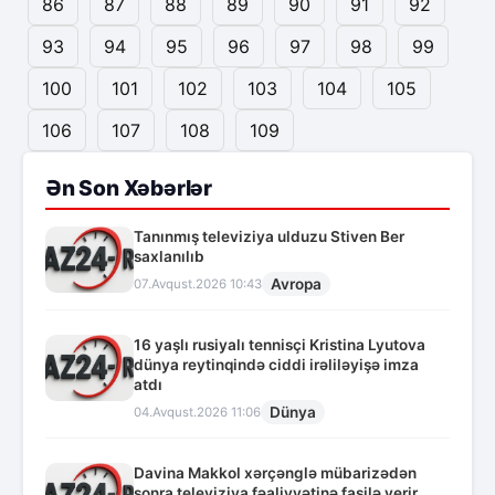
86
87
88
89
90
91
92
93
94
95
96
97
98
99
100
101
102
103
104
105
106
107
108
109
Ən Son Xəbərlər
Tanınmış televiziya ulduzu Stiven Ber
saxlanılıb
Avropa
07.Avqust.2026 10:43
16 yaşlı rusiyalı tennisçi Kristina Lyutova
dünya reytinqində ciddi irəliləyişə imza
atdı
Dünya
04.Avqust.2026 11:06
Davina Makkol xərçənglə mübarizədən
sonra televiziya fəaliyyətinə fasilə verir