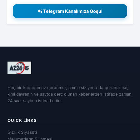
📲 Telegram Kanalımıza Qoşul
Heç bir hüququmuz qorunmur, amma siz yenə də qorunurmuş
kimi davranın və saytda dərc olunan xəbərlərdən istifadə zamanı
24 saat saytına istinad edin.
QUICK LINKS
Gizlilik Siyasəti
Məlumatların Silinməsi