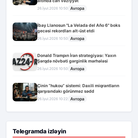
altında cari vəziyyət
Avropa
26.İyul.2026 10:50
İbay Llanosun "La Velada del Año 6" boks
gecəsi rekordları alt-üst etdi
Avropa
26.İyul.2026 10:50
Donald Trampın İran strategiyası: Yaxın
Şərqdə növbəti gərginlik mərhələsi
Avropa
26.İyul.2026 10:50
Çinin “hukou” sistemi: Daxili miqrantların
qarşısındakı görünməz sədd
Avropa
26.İyul.2026 10:22
Telegramda izləyin