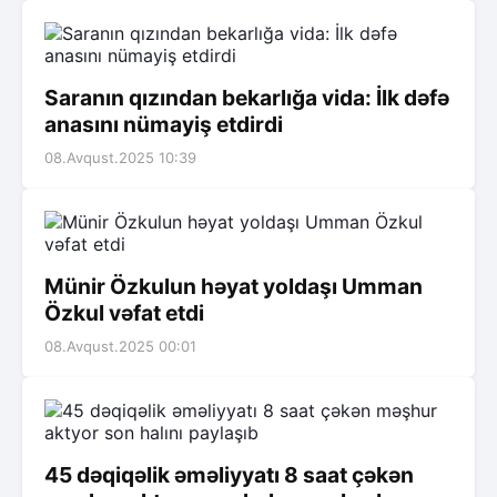
Saranın qızından bekarlığa vida: İlk dəfə
anasını nümayiş etdirdi
08.Avqust.2025 10:39
Münir Özkulun həyat yoldaşı Umman
Özkul vəfat etdi
08.Avqust.2025 00:01
45 dəqiqəlik əməliyyatı 8 saat çəkən