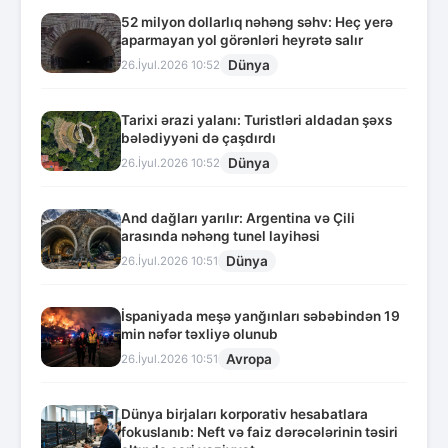
52 milyon dollarlıq nəhəng səhv: Heç yerə
aparmayan yol görənləri heyrətə salır
Dünya
26.İyul.2026 10:52
Tarixi ərazi yalanı: Turistləri aldadan şəxs
bələdiyyəni də çaşdırdı
Dünya
26.İyul.2026 10:52
And dağları yarılır: Argentina və Çili
arasında nəhəng tunel layihəsi
Dünya
26.İyul.2026 10:51
İspaniyada meşə yanğınları səbəbindən 19
min nəfər təxliyə olunub
Avropa
26.İyul.2026 10:51
Dünya birjaları korporativ hesabatlara
fokuslanıb: Neft və faiz dərəcələrinin təsiri