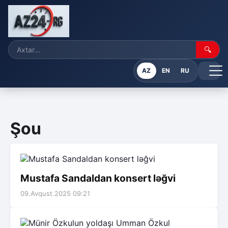
🔍
AZ
EN
RU
Şou
Mustafa Sandaldan konsert ləğvi
09.Avqust.2025 09:21