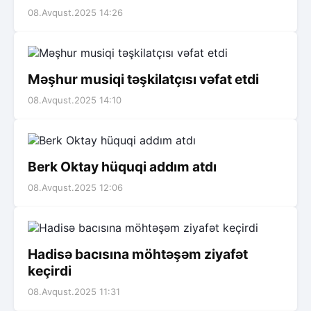
08.Avqust.2025 14:26
Məşhur musiqi təşkilatçısı vəfat etdi
08.Avqust.2025 14:10
Berk Oktay hüquqi addım atdı
08.Avqust.2025 12:06
Hadisə bacısına möhtəşəm ziyafət
keçirdi
08.Avqust.2025 11:31