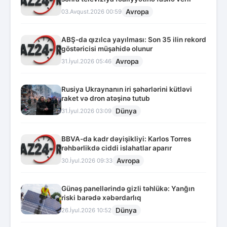
Avropa
03.Avqust.2026 00:59
ABŞ-da qızılca yayılması: Son 35 ilin rekord
göstəricisi müşahidə olunur
Avropa
31.İyul.2026 05:46
Rusiya Ukraynanın iri şəhərlərini kütləvi
raket və dron atəşinə tutub
Dünya
31.İyul.2026 03:09
BBVA-da kadr dəyişikliyi: Karlos Torres
rəhbərlikdə ciddi islahatlar aparır
Avropa
30.İyul.2026 09:33
Günəş panellərində gizli təhlükə: Yanğın
riski barədə xəbərdarlıq
Dünya
26.İyul.2026 10:52