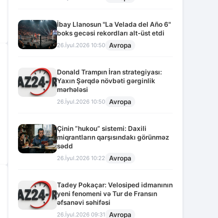
İbay Llanosun "La Velada del Año 6"
boks gecəsi rekordları alt-üst etdi
Avropa
26.İyul.2026 10:50
Donald Trampın İran strategiyası:
Yaxın Şərqdə növbəti gərginlik
mərhələsi
Avropa
26.İyul.2026 10:50
Çinin “hukou” sistemi: Daxili
miqrantların qarşısındakı görünməz
sədd
Avropa
26.İyul.2026 10:22
Tadey Pokaçar: Velosiped idmanının
yeni fenomeni və Tur de Fransın
əfsanəvi səhifəsi
Avropa
26.İyul.2026 09:31