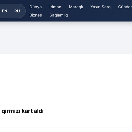
Dünya
İdman
Maraqlı
Yaxın Şərq
Gündə
EN
RU
Biznes
Sağlamlıq
ırmızı kart aldı