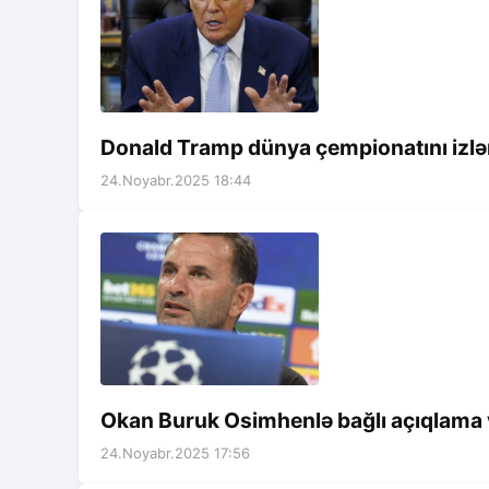
Donald Tramp dünya çempionatını iz
24.Noyabr.2025 18:44
Okan Buruk Osimhenlə bağlı açıqlama ver
24.Noyabr.2025 17:56