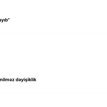
ayıb"
ilməz dəyişiklik