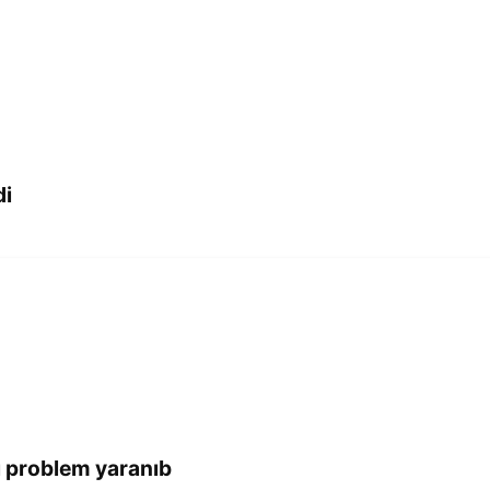
di
ı problem yaranıb