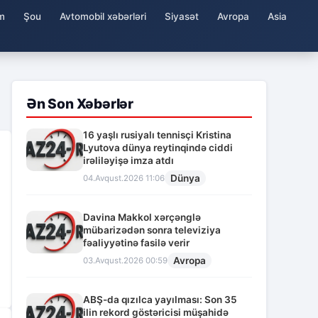
m
Şou
Avtomobil xəbərləri
Siyasət
Avropa
Asia
Ən Son Xəbərlər
16 yaşlı rusiyalı tennisçi Kristina
Lyutova dünya reytinqində ciddi
irəliləyişə imza atdı
Dünya
04.Avqust.2026 11:06
Davina Makkol xərçənglə
mübarizədən sonra televiziya
fəaliyyətinə fasilə verir
Avropa
03.Avqust.2026 00:59
ABŞ-da qızılca yayılması: Son 35
ilin rekord göstəricisi müşahidə