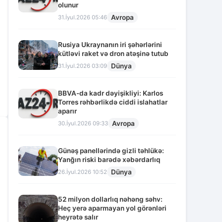
olunur
Avropa
31.İyul.2026 05:46
Rusiya Ukraynanın iri şəhərlərini
kütləvi raket və dron atəşinə tutub
Dünya
31.İyul.2026 03:09
BBVA-da kadr dəyişikliyi: Karlos
Torres rəhbərlikdə ciddi islahatlar
aparır
Avropa
30.İyul.2026 09:33
Günəş panellərində gizli təhlükə:
Yanğın riski barədə xəbərdarlıq
Dünya
26.İyul.2026 10:52
52 milyon dollarlıq nəhəng səhv:
Heç yerə aparmayan yol görənləri
heyrətə salır