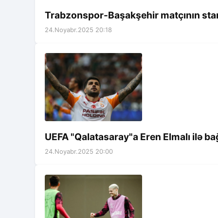
Trabzonspor-Başakşehir matçının start
24.Noyabr.2025 20:18
UEFA "Qalatasaray"a Eren Elmalı ilə bağl
24.Noyabr.2025 20:00