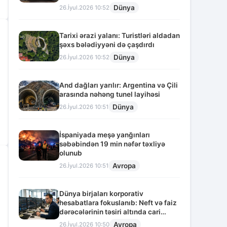
Dünya
26.İyul.2026 10:52
Tarixi ərazi yalanı: Turistləri aldadan
şəxs bələdiyyəni də çaşdırdı
Dünya
26.İyul.2026 10:52
And dağları yarılır: Argentina və Çili
arasında nəhəng tunel layihəsi
Dünya
26.İyul.2026 10:51
İspaniyada meşə yanğınları
səbəbindən 19 min nəfər təxliyə
olunub
Avropa
26.İyul.2026 10:51
Dünya birjaları korporativ
hesabatlara fokuslanıb: Neft və faiz
dərəcələrinin təsiri altında cari
vəziyyət
Avropa
26.İyul.2026 10:50