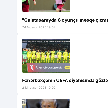
"Qalatasarayda 6 oyunçu məşqə çıxm
24.Noyabr.2025 19:31
Fənərbaxçanın UEFA siyahısında gözlən
24.Noyabr.2025 19:09