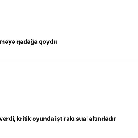
ləməyə qadağa qoydu
di, kritik oyunda iştirakı sual altındadır