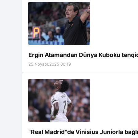
Ergin Atamandan Dünya Kuboku tənqi
25.Noyabr.2025 00:19
"Real Madrid"də Vinisius Juniorla bağl