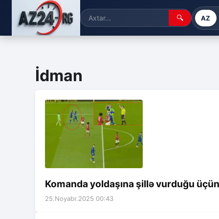
🔍
AZ
İdman
Komanda yoldaşına şillə vurduğu üçün q
25.Noyabr.2025 00:43